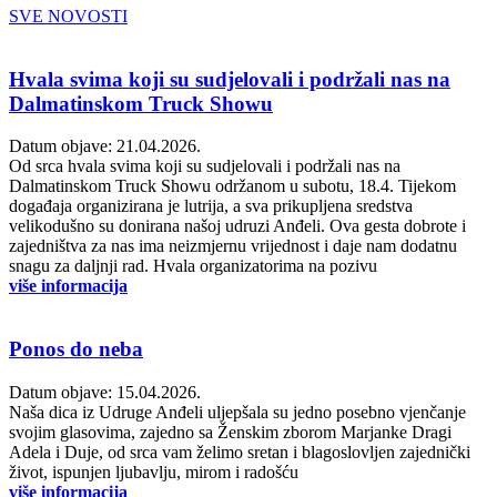
SVE NOVOSTI
Hvala svima koji su sudjelovali i podržali nas na
Dalmatinskom Truck Showu
Datum objave: 21.04.2026.
Od srca hvala svima koji su sudjelovali i podržali nas na
Dalmatinskom Truck Showu održanom u subotu, 18.4. Tijekom
događaja organizirana je lutrija, a sva prikupljena sredstva
velikodušno su donirana našoj udruzi Anđeli. Ova gesta dobrote i
zajedništva za nas ima neizmjernu vrijednost i daje nam dodatnu
snagu za daljnji rad. Hvala organizatorima na pozivu
više informacija
Ponos do neba
Datum objave: 15.04.2026.
Naša dica iz Udruge Anđeli uljepšala su jedno posebno vjenčanje
svojim glasovima, zajedno sa Ženskim zborom Marjanke Dragi
Adela i Duje, od srca vam želimo sretan i blagoslovljen zajednički
život, ispunjen ljubavlju, mirom i radošću
više informacija