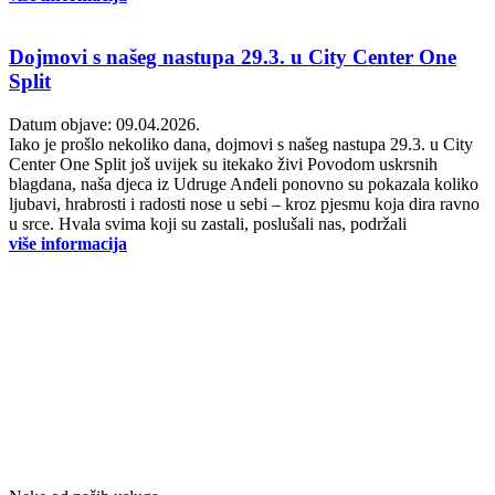
Dojmovi s našeg nastupa 29.3. u City Center One
Split
Datum objave: 09.04.2026.
Iako je prošlo nekoliko dana, dojmovi s našeg nastupa 29.3. u City
Center One Split još uvijek su itekako živi Povodom uskrsnih
blagdana, naša djeca iz Udruge Anđeli ponovno su pokazala koliko
ljubavi, hrabrosti i radosti nose u sebi – kroz pjesmu koja dira ravno
u srce. Hvala svima koji su zastali, poslušali nas, podržali
više informacija