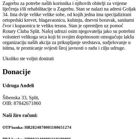
Zagrebu za potrebe naših korisnika i njihovih obitelji za vrijeme
liječenja i/ili rehabilitacije u Zagrebu. Stan se nalazi na adresi Goljak
34. Ima dvije velike velike sobe, od kojih jedna ima specijalizirani
ortopedski krevet, blagavaonicu, kuhinju, dnevni boravak, sanitarni
čvor i kupaonicu te veliku terasu. Stan je opremljen uz pomoć
Rotary Cluba Split. Našoj udruzi osim njegovatelja jako su potrebni
volonteri velikoga srca koji bi svojim doprinosom omogućuju lakšu
organizaciju naših akcija za prikupljanje sredstava, sudjelovanje u
istima, te promicanje svijesti široj javnosti o radu i cilju udruge.
Ukoliko ste voljni donirati
Donacije
Udruga Anđeli
Šibenska 33, Split,
OIB: 87842671860
Naši žiro računi:
OTP banka: HR2824070001100651274