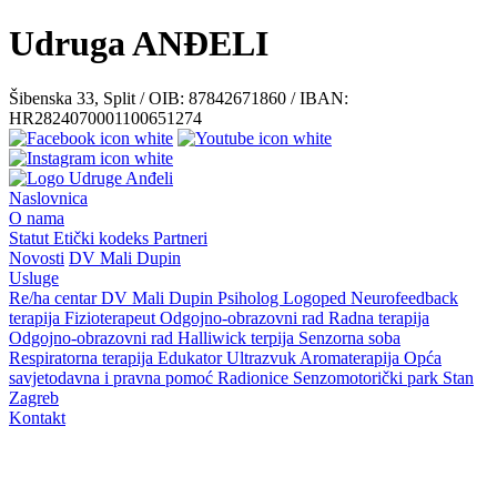
Udruga ANĐELI
Šibenska 33, Split / OIB: 87842671860 / IBAN:
HR2824070001100651274
Naslovnica
O nama
Statut
Etički kodeks
Partneri
Novosti
DV Mali Dupin
Usluge
Re/ha centar
DV Mali Dupin
Psiholog
Logoped
Neurofeedback
terapija
Fizioterapeut
Odgojno-obrazovni rad
Radna terapija
Odgojno-obrazovni rad
Halliwick terpija
Senzorna soba
Respiratorna terapija
Edukator
Ultrazvuk
Aromaterapija
Opća
savjetodavna i pravna pomoć
Radionice
Senzomotorički park
Stan
Zagreb
Kontakt