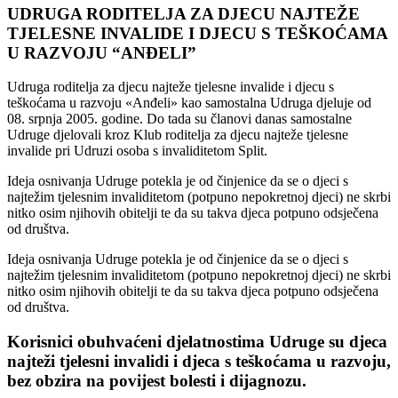
UDRUGA RODITELJA ZA DJECU NAJTEŽE
TJELESNE INVALIDE I DJECU S TEŠKOĆAMA
U RAZVOJU “ANĐELI”
Udruga roditelja za djecu najteže tjelesne invalide i djecu s
teškoćama u razvoju «Anđeli» kao samostalna Udruga djeluje od
08. srpnja 2005. godine. Do tada su članovi danas samostalne
Udruge djelovali kroz Klub roditelja za djecu najteže tjelesne
invalide pri Udruzi osoba s invaliditetom Split.
Ideja osnivanja Udruge potekla je od činjenice da se o djeci s
najtežim tjelesnim invaliditetom (potpuno nepokretnoj djeci) ne skrbi
nitko osim njihovih obitelji te da su takva djeca potpuno odsječena
od društva.
Ideja osnivanja Udruge potekla je od činjenice da se o djeci s
najtežim tjelesnim invaliditetom (potpuno nepokretnoj djeci) ne skrbi
nitko osim njihovih obitelji te da su takva djeca potpuno odsječena
od društva.
Korisnici obuhvaćeni djelatnostima Udruge su djeca
najteži tjelesni invalidi i djeca s teškoćama u razvoju,
bez obzira na povijest bolesti i dijagnozu.