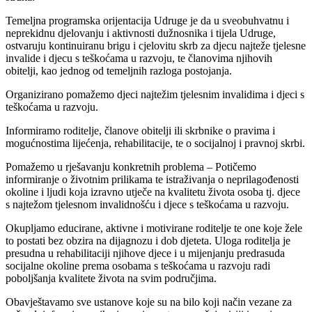
Temeljna programska orijentacija Udruge je da u sveobuhvatnu i
neprekidnu djelovanju i aktivnosti dužnosnika i tijela Udruge,
ostvaruju kontinuiranu brigu i cjelovitu skrb za djecu najteže tjelesne
invalide i djecu s teškoćama u razvoju, te članovima njihovih
obitelji, kao jednog od temeljnih razloga postojanja.
Organizirano pomažemo djeci najtežim tjelesnim invalidima i djeci s
teškoćama u razvoju.
Informiramo roditelje, članove obitelji ili skrbnike o pravima i
mogućnostima lijećenja, rehabilitacije, te o socijalnoj i pravnoj skrbi.
Pomažemo u rješavanju konkretnih problema – Potičemo
informiranje o životnim prilikama te istraživanja o neprilagođenosti
okoline i ljudi koja izravno utječe na kvalitetu života osoba tj. djece
s najtežom tjelesnom invalidnošću i djece s teškoćama u razvoju.
Okupljamo educirane, aktivne i motivirane roditelje te one koje žele
to postati bez obzira na dijagnozu i dob djeteta. Uloga roditelja je
presudna u rehabilitaciji njihove djece i u mijenjanju predrasuda
socijalne okoline prema osobama s teškoćama u razvoju radi
poboljšanja kvalitete života na svim područjima.
Obavještavamo sve ustanove koje su na bilo koji način vezane za