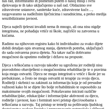
naš rad, informiramo ih pismenim putem o našoj misiji i svrsi
djelovanja te ih tako uključujemo u naš rad. Obilazimo sve
zdravstvene ustanove, sanitetske kuće, zdravstvene kuće…,
razgovaramo sa nadležnim liječnicima i suradnicima, a preko medija
senzibiliziramo javnost.
Djeca najteži tjelesni invalidi nema ih mnogo, ali ona nisu nigdje
integrirana, ne pohađaju vrtiće ni škole, najčešće su zatvorena u
kućama.
Radimo na njihovom registru kako bi individualno za svako dijete
dobili detaljan opis stvarnog stanja, djetetovih potreba, uključujući
do sada ostvarena prava djeteta. Na takav način dobivamo
mogućnost da uputimo roditelje i državu na propuste.
Djeca s teškoćama u razvoju također su ugrožena jer roditelji nisu
pravodobno obaviješteni o mogućnostima rehabilitacije te o pravima
koja mogu ostvariti. Djecu ne mogu integrirati u vrtiće i škole jer su
prebukirane, a često ne mogu ostvariti ni terapije za svoju djecu.
Roditelji i skrbnici su zakinuti za informaciju koja je od presudne
važnosti kako bi se dijete što bolje re/habilitiralo te osposobilo za
maksimume svojih mogućnosti. Pokušavamo inicirati različite
rehabilitacijske, edukacijske i informacijske aktivnosti za djecu,
roditelje i javnost, kao i formirati novi pristup djeci/osobama s
teškoćama u razvoju. Taj pristup se temelji na poštivanju ljudskog
dostojanstva svakog čovjeka i prepoznavanju potencijala i sličnosti