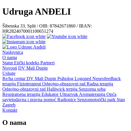
Udruga ANĐELI
Šibenska 33, Split / OIB: 87842671860 / IBAN:
HR2824070001100651274
Naslovnica
O nama
Statut
Etički kodeks
Partneri
Novosti
DV Mali Dupin
Usluge
Re/ha centar
DV Mali Dupin
Psiholog
Logoped
Neurofeedback
terapija
Fizioterapeut
Odgojno-obrazovni rad
Radna terapija
Odgojno-obrazovni rad
Halliwick terpija
Senzorna soba
Respiratorna terapija
Edukator
Ultrazvuk
Aromaterapija
Opća
savjetodavna i pravna pomoć
Radionice
Senzomotorički park
Stan
Zagreb
Kontakt
O nama