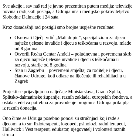
Sve akcije i sav naš rad je javno prezentiran putem medija; televizije,
novina i radijskih postaja, a Udruga ima i medijsko pokroviteljstvo
Slobodne Dalmacije i 24 sata.
Kroz dosadašnji rad postigli smo brojne uspješne rezultate:
Osnovali Dječji vrtić „Mali dupin”, specijaliziran za djecu
najteže tjelesne invalide i djecu s teškoćama u razvoju, mlađe
od 8 godina
Otvorili Re/ha Centar Anđeli – poludnevna i povremena skrb
za djecu najteže tjelesne invalide i djecu s teškoćama u
razvoju, starije od 8 godina
Stan u Zagrebu – povremeni smještaj za roditelje i djecu,
članove Udruge, koji odlaze na liječenje ili rehabilitaciju u
Zagreb
Projekti se prijavljuju na natječaje Ministarstava, Grada Splita,
Splitsko-dalmatinske županije, raznih zaklada, europskih fondova, a
ostala sredstva potrebna za provođenje programa Udruga prikuplja
iz raznih donacija.
Ono čime se Udruga posebno ponosi su stručnjaci koji rade s
djecom, a to su: fizioterapeuti, logoped, psiholozi, radni terapeut,
Halliwick i Vest terapeut, edukator, njegovatelj i volonteri raznih
struka.