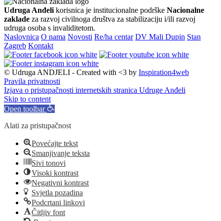
Udruga Anđeli
korisnica je institucionalne podrške
Nacionalne
zaklade
za razvoj civilnoga društva za stabilizaciju i/ili razvoj
udruga osoba s invaliditetom.
Naslovnica
O nama
Novosti
Re/ha centar
DV Mali Dupin
Stan
Zagreb
Kontakt
© Udruga ANDJELI - Created with <3 by
Inspiration4web
Pravila privatnosti
Izjava o pristupačnosti internetskih stranica Udruge Anđeli
Skip to content
Open toolbar
Alati za pristupačnost
Povećajte tekst
Smanjivanje teksta
Sivi tonovi
Visoki kontrast
Negativni kontrast
Svjetla pozadina
Podcrtani linkovi
Čitljiv font