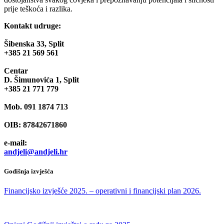
prije teškoća i razlika.
Kontakt udruge:
Šibenska 33, Split
+385 21 569 561
Centar
D. Šimunovića 1, Split
+385 21 771 779
Mob. 091 1874 713
OIB: 87842671860
e-mail:
andjeli@andjeli.hr
Godišnja izvješća
Financijsko izvješće 2025. – operativni i financijski plan 2026.