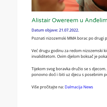
Alistair Owereem u Anđeli
Datum objave: 21.07.2022.
Poznati nizozemski MMA borac po drugi put
Već drugu godinu za redom nizozemski k
invaliditetom. Ovim djelom boksač je poka
Tijekom svog boravka družio se s djecom. M
ponovno doći i biti uz djecu s posebnim 
Više pročitajte na:
Dalmacija News