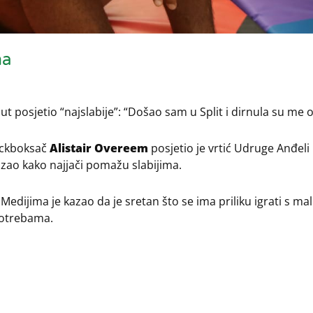
ma
 posjetio “najslabije”: “Došao sam u Split i dirnula su me o
ickboksač
Alistair Overeem
posjetio je vrtić Udruge Anđeli 
zao kako najjači pomažu slabijima.
edijima je kazao da je sretan što se ima priliku igrati s ma
potrebama.