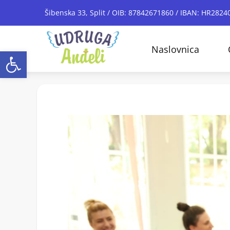
Šibenska 33, Split / OIB: 87842671860 / IBAN: HR28
Naslovnica
Open toolbar