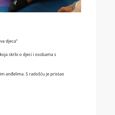
va djeca”
koja skrbi o djeci i osobama s
lim anđelima. S radošću je pristao