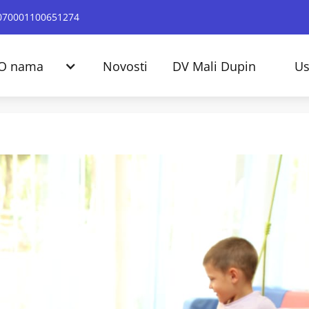
24070001100651274
O nama
Novosti
DV Mali Dupin
Us