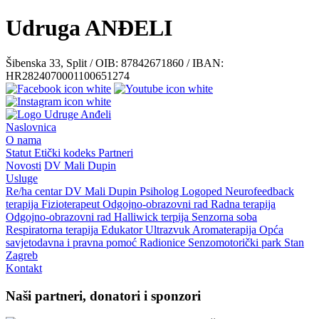
Udruga ANĐELI
Šibenska 33, Split / OIB: 87842671860 / IBAN:
HR2824070001100651274
Naslovnica
O nama
Statut
Etički kodeks
Partneri
Novosti
DV Mali Dupin
Usluge
Re/ha centar
DV Mali Dupin
Psiholog
Logoped
Neurofeedback
terapija
Fizioterapeut
Odgojno-obrazovni rad
Radna terapija
Odgojno-obrazovni rad
Halliwick terpija
Senzorna soba
Respiratorna terapija
Edukator
Ultrazvuk
Aromaterapija
Opća
savjetodavna i pravna pomoć
Radionice
Senzomotorički park
Stan
Zagreb
Kontakt
Naši partneri, donatori i sponzori