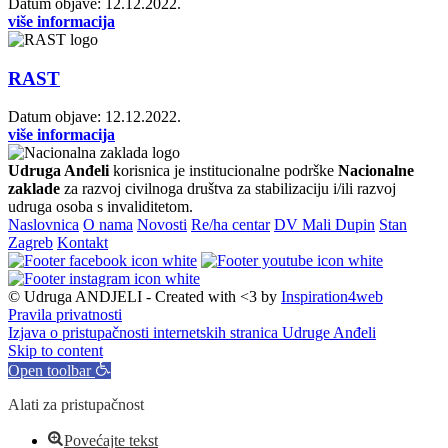
Datum objave: 12.12.2022.
više informacija
RAST
Datum objave: 12.12.2022.
više informacija
Udruga Anđeli
korisnica je institucionalne podrške
Nacionalne
zaklade
za razvoj civilnoga društva za stabilizaciju i/ili razvoj
udruga osoba s invaliditetom.
Naslovnica
O nama
Novosti
Re/ha centar
DV Mali Dupin
Stan
Zagreb
Kontakt
© Udruga ANDJELI - Created with <3 by
Inspiration4web
Pravila privatnosti
Izjava o pristupačnosti internetskih stranica Udruge Anđeli
Skip to content
Open toolbar
Alati za pristupačnost
Povećajte tekst