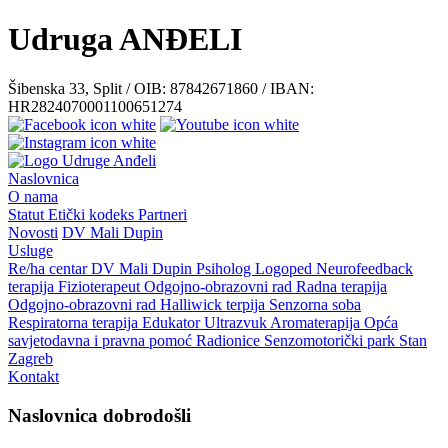
Udruga ANĐELI
Šibenska 33, Split / OIB: 87842671860 / IBAN:
HR2824070001100651274
Naslovnica
O nama
Statut
Etički kodeks
Partneri
Novosti
DV Mali Dupin
Usluge
Re/ha centar
DV Mali Dupin
Psiholog
Logoped
Neurofeedback
terapija
Fizioterapeut
Odgojno-obrazovni rad
Radna terapija
Odgojno-obrazovni rad
Halliwick terpija
Senzorna soba
Respiratorna terapija
Edukator
Ultrazvuk
Aromaterapija
Opća
savjetodavna i pravna pomoć
Radionice
Senzomotorički park
Stan
Zagreb
Kontakt
Naslovnica dobrodošli