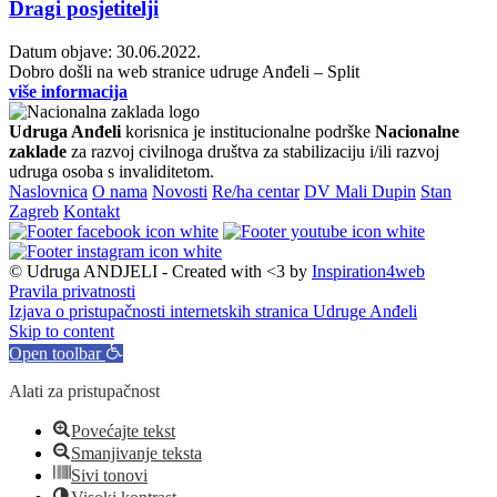
Dragi posjetitelji
Datum objave: 30.06.2022.
Dobro došli na web stranice udruge Anđeli – Split
više informacija
Udruga Anđeli
korisnica je institucionalne podrške
Nacionalne
zaklade
za razvoj civilnoga društva za stabilizaciju i/ili razvoj
udruga osoba s invaliditetom.
Naslovnica
O nama
Novosti
Re/ha centar
DV Mali Dupin
Stan
Zagreb
Kontakt
© Udruga ANDJELI - Created with <3 by
Inspiration4web
Pravila privatnosti
Izjava o pristupačnosti internetskih stranica Udruge Anđeli
Skip to content
Open toolbar
Alati za pristupačnost
Povećajte tekst
Smanjivanje teksta
Sivi tonovi