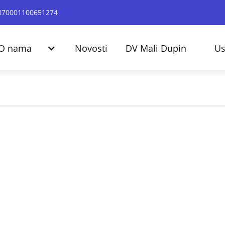
24070001100651274
O nama
Novosti
DV Mali Dupin
Us