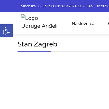
Šibenska 33, Split / OIB: 87842671860 / IBAN: HR28
Naslovnica
Open toolbar
Stan Zagreb