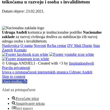
teškoćama u razvoju i osoba s invaliditetom
Datum objave: 23.02.2021.
Udruga Anđeli
korisnica je institucionalne podrške
Nacionalne
zaklade
za razvoj civilnoga društva za stabilizaciju i/ili razvoj
udruga osoba s invaliditetom.
Naslovnica
O nama
Novosti
Re/ha centar
DV Mali Dupin
Stan
Zagreb
Kontakt
© Udruga ANDJELI - Created with <3 by
Inspiration4web
Pravila privatnosti
Izjava o pristupačnosti internetskih stranica Udruge Anđeli
Skip to content
Open toolbar
Alati za pristupačnost
Povećajte tekst
Smanjivanje teksta
Sivi tonovi