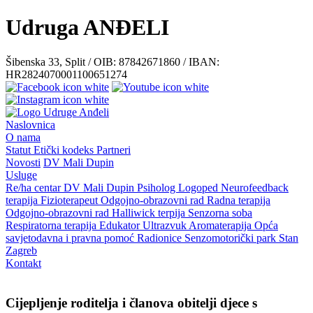
Udruga ANĐELI
Šibenska 33, Split / OIB: 87842671860 / IBAN:
HR2824070001100651274
Naslovnica
O nama
Statut
Etički kodeks
Partneri
Novosti
DV Mali Dupin
Usluge
Re/ha centar
DV Mali Dupin
Psiholog
Logoped
Neurofeedback
terapija
Fizioterapeut
Odgojno-obrazovni rad
Radna terapija
Odgojno-obrazovni rad
Halliwick terpija
Senzorna soba
Respiratorna terapija
Edukator
Ultrazvuk
Aromaterapija
Opća
savjetodavna i pravna pomoć
Radionice
Senzomotorički park
Stan
Zagreb
Kontakt
Cijepljenje roditelja i članova obitelji djece s