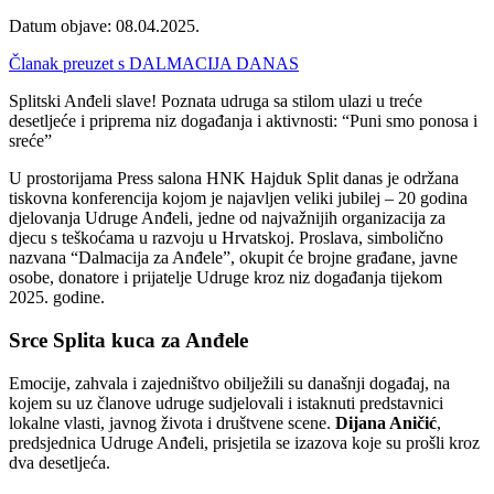
Datum objave: 08.04.2025.
Članak preuzet s DALMACIJA DANAS
Splitski Anđeli slave! Poznata udruga sa stilom ulazi u treće
desetljeće i priprema niz događanja i aktivnosti: “Puni smo ponosa i
sreće”
U prostorijama Press salona HNK Hajduk Split danas je održana
tiskovna konferencija kojom je najavljen veliki jubilej – 20 godina
djelovanja Udruge Anđeli, jedne od najvažnijih organizacija za
djecu s teškoćama u razvoju u Hrvatskoj. Proslava, simbolično
nazvana “Dalmacija za Anđele”, okupit će brojne građane, javne
osobe, donatore i prijatelje Udruge kroz niz događanja tijekom
2025. godine.
Srce Splita kuca za Anđele
Emocije, zahvala i zajedništvo obilježili su današnji događaj, na
kojem su uz članove udruge sudjelovali i istaknuti predstavnici
lokalne vlasti, javnog života i društvene scene.
Dijana Aničić
,
predsjednica Udruge Anđeli, prisjetila se izazova koje su prošli kroz
dva desetljeća.