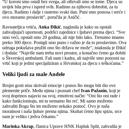
“U koroni smo ostali bez svega, ali othrvali smo se tome. Djeca su
uvijek bila prva i ispred svih. Radimo za njihovu dobrobit, za tu
djecu. Radimo i dalje i rastemo svaki dan. Puni smo ponosa i sreće i
ovo moramo proslaviti”, poručila je Aničić.
Ravnateljica vrtića,
Anka Đikić
, naglasila je kako su opstali
zahvaljujući upornosti, podršci zajednice i ljubavi prema djeci. “Sve
smo veći, opstali smo 20 godina, ali nije bilo lako. Trenutno imamo
preko 300 djece. Postigli smo puno i važno je da to proslavimo. Ova
udruga pokušava pružiti ono što država ne može”, istaknula je Đikić
i dodala: “Najviše nam treba novi prostor, a konačno ćemo ga dobiti
u Škverskoj ambulanti. Fali nam i kadra, ali najviše smo ponosni na
vrtić koji je jedini specijaliziran u Hrvatskoj za djecu s teškoćama.”
Veliki ljudi za male Anđele
Brojni gosti nisu skrivali emocije i ponos što mogu biti dio ove
plemenite priče. Među njima i poznati chef
Ivan Pažanin
, koji je
svoj doprinos najavio na svoj, emotivni način: “Oni što oni rade i
kako funkcioniraju, mi tu nemamo što reć. Mi samo možemo
zahvaliti Bogu što im možemo nekako pomoć. Ovo je naša
moralnost i naša ljubav prema njima. Skuhat ćemo lipu spizu, srce
nam je veliko i jedva čekamo.”
Marinka Akrap
, članica Uprave HNK Hajduk Split, zahvalila je