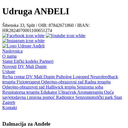
Udruga ANĐELI
Šibenska 33, Split / OIB: 87842671860 / IBAN:
HR2824070001100651274
Naslovnica
O nama
Statut
Etički kodeks
Partneri
Novosti
DV Mali Dupin
Usluge
Re/ha centar
DV Mali Dupin
Psiholog
Logoped
Neurofeedback
terapija
Fizioterapeut
Odgojno-obrazovni rad
Radna terapija
Odgojno-obrazovni rad
Halliwick terpija
Senzorna soba
Respiratorna terapija
Edukator
Ultrazvuk
Aromaterapija
Opća
savjetodavna i pravna pomoć
Radionice
Senzomotorički park
Stan
Zagreb
Kontakt
Dalmacija za Anđele