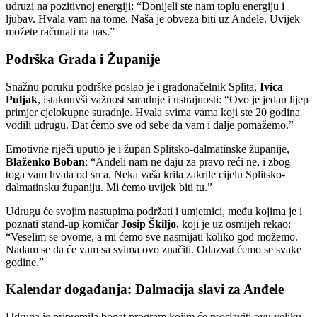
udruzi na pozitivnoj energiji: “Donijeli ste nam toplu energiju i
ljubav. Hvala vam na tome. Naša je obveza biti uz Anđele. Uvijek
možete računati na nas.”
Podrška Grada i Županije
Snažnu poruku podrške poslao je i gradonačelnik Splita,
Ivica
Puljak
, istaknuvši važnost suradnje i ustrajnosti: “Ovo je jedan lijep
primjer cjelokupne suradnje. Hvala svima vama koji ste 20 godina
vodili udrugu. Dat ćemo sve od sebe da vam i dalje pomažemo.”
Emotivne riječi uputio je i župan Splitsko-dalmatinske županije,
Blaženko Boban
: “Anđeli nam ne daju za pravo reći ne, i zbog
toga vam hvala od srca. Neka vaša krila zakrile cijelu Splitsko-
dalmatinsku županiju. Mi ćemo uvijek biti tu.”
Udrugu će svojim nastupima podržati i umjetnici, među kojima je i
poznati stand-up komičar
Josip Škiljo
, koji je uz osmijeh rekao:
“Veselim se ovome, a mi ćemo sve nasmijati koliko god možemo.
Nadam se da će vam sa svima ovo značiti. Odazvat ćemo se svake
godine.”
Kalendar događanja: Dalmacija slavi za Anđele
Udruga je pripremila bogat program kojim će proslaviti ovu veliku