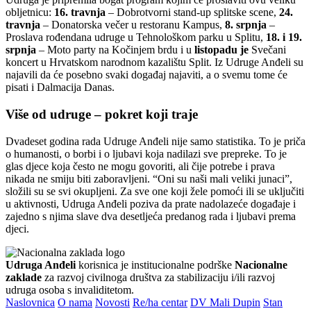
obljetnicu:
16. travnja
– Dobrotvorni stand-up splitske scene,
24.
travnja
– Donatorska večer u restoranu Kampus,
8. srpnja
–
Proslava rođendana udruge u Tehnološkom parku u Splitu,
18. i 19.
srpnja
– Moto party na Kočinjem brdu i u
listopadu je
Svečani
koncert u Hrvatskom narodnom kazalištu Split. Iz Udruge Anđeli su
najavili da će posebno svaki događaj najaviti, a o svemu tome će
pisati i Dalmacija Danas.
Više od udruge – pokret koji traje
Dvadeset godina rada Udruge Anđeli nije samo statistika. To je priča
o humanosti, o borbi i o ljubavi koja nadilazi sve prepreke. To je
glas djece koja često ne mogu govoriti, ali čije potrebe i prava
nikada ne smiju biti zaboravljeni. “Oni su naši mali veliki junaci”,
složili su se svi okupljeni. Za sve one koji žele pomoći ili se uključiti
u aktivnosti, Udruga Anđeli poziva da prate nadolazeće događaje i
zajedno s njima slave dva desetljeća predanog rada i ljubavi prema
djeci.
Udruga Anđeli
korisnica je institucionalne podrške
Nacionalne
zaklade
za razvoj civilnoga društva za stabilizaciju i/ili razvoj
udruga osoba s invaliditetom.
Naslovnica
O nama
Novosti
Re/ha centar
DV Mali Dupin
Stan