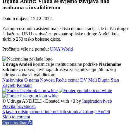
Dijana Aničić: Vlada se svjesno iživljava nad
osobama s invaliditetom
Datum objave: 15.12.2022.
Zakon o osobnim asistentima je čista demonstracija sile i ništa drugo
“, kaže za UNU osnivačica poznate splitske udruge Anđeli koja
skrbi o 250 teško bolesne djece.
Pročitajte više na portalu:
UNA World
Udruga Anđeli
korisnica je institucionalne podrške
Nacionalne
zaklade
za razvoj civilnoga društva za stabilizaciju i/ili razvoj
udruga osoba s invaliditetom.
Naslovnica
O nama
Novosti
Re/ha centar
DV Mali Dupin
Stan
Zagreb
Kontakt
© Udruga ANDJELI - Created with <3 by
Inspiration4web
Pravila privatnosti
Izjava o pristupačnosti internetskih stranica Udruge Anđeli
Skip to content
Open toolbar