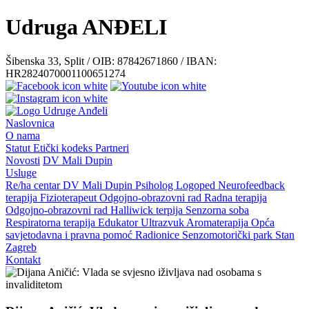
Udruga ANĐELI
Šibenska 33, Split / OIB: 87842671860 / IBAN:
HR2824070001100651274
Naslovnica
O nama
Statut
Etički kodeks
Partneri
Novosti
DV Mali Dupin
Usluge
Re/ha centar
DV Mali Dupin
Psiholog
Logoped
Neurofeedback
terapija
Fizioterapeut
Odgojno-obrazovni rad
Radna terapija
Odgojno-obrazovni rad
Halliwick terpija
Senzorna soba
Respiratorna terapija
Edukator
Ultrazvuk
Aromaterapija
Opća
savjetodavna i pravna pomoć
Radionice
Senzomotorički park
Stan
Zagreb
Kontakt