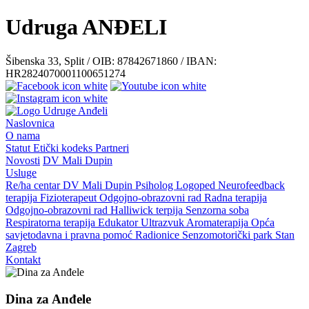
Udruga ANĐELI
Šibenska 33, Split / OIB: 87842671860 / IBAN:
HR2824070001100651274
Naslovnica
O nama
Statut
Etički kodeks
Partneri
Novosti
DV Mali Dupin
Usluge
Re/ha centar
DV Mali Dupin
Psiholog
Logoped
Neurofeedback
terapija
Fizioterapeut
Odgojno-obrazovni rad
Radna terapija
Odgojno-obrazovni rad
Halliwick terpija
Senzorna soba
Respiratorna terapija
Edukator
Ultrazvuk
Aromaterapija
Opća
savjetodavna i pravna pomoć
Radionice
Senzomotorički park
Stan
Zagreb
Kontakt
Dina za Anđele