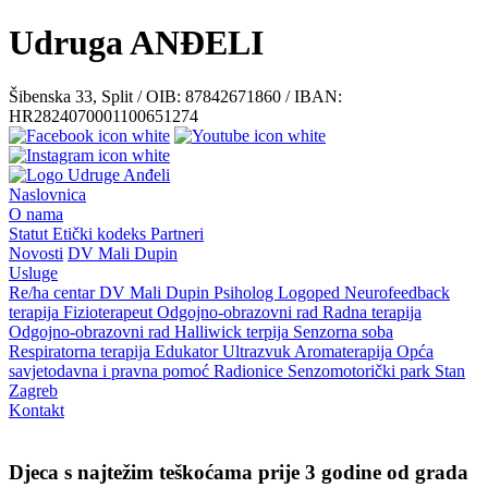
Udruga ANĐELI
Šibenska 33, Split / OIB: 87842671860 / IBAN:
HR2824070001100651274
Naslovnica
O nama
Statut
Etički kodeks
Partneri
Novosti
DV Mali Dupin
Usluge
Re/ha centar
DV Mali Dupin
Psiholog
Logoped
Neurofeedback
terapija
Fizioterapeut
Odgojno-obrazovni rad
Radna terapija
Odgojno-obrazovni rad
Halliwick terpija
Senzorna soba
Respiratorna terapija
Edukator
Ultrazvuk
Aromaterapija
Opća
savjetodavna i pravna pomoć
Radionice
Senzomotorički park
Stan
Zagreb
Kontakt
Djeca s najtežim teškoćama prije 3 godine od grada