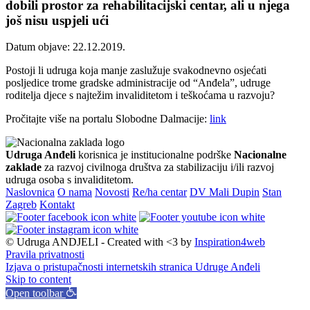
dobili prostor za rehabilitacijski centar, ali u njega
još nisu uspjeli ući
Datum objave: 22.12.2019.
Postoji li udruga koja manje zaslužuje svakodnevno osjećati
posljedice trome gradske administracije od “Anđela”, udruge
roditelja djece s najtežim invaliditetom i teškoćama u razvoju?
Pročitajte više na portalu Slobodne Dalmacije:
link
Udruga Anđeli
korisnica je institucionalne podrške
Nacionalne
zaklade
za razvoj civilnoga društva za stabilizaciju i/ili razvoj
udruga osoba s invaliditetom.
Naslovnica
O nama
Novosti
Re/ha centar
DV Mali Dupin
Stan
Zagreb
Kontakt
© Udruga ANDJELI - Created with <3 by
Inspiration4web
Pravila privatnosti
Izjava o pristupačnosti internetskih stranica Udruge Anđeli
Skip to content
Open toolbar