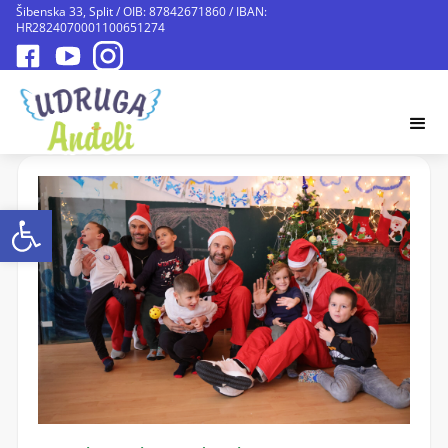
Šibenska 33, Split / OIB: 87842671860 / IBAN:
HR2824070001100651274
Open toolbar