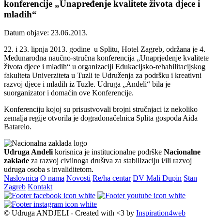
konferencije „Unapređenje kvalitete života djece i
mladih“
Datum objave: 23.06.2013.
22. i 23. lipnja 2013. godine u Splitu, Hotel Zagreb, održana je 4.
Međunarodna naučno-stručna konferencija „Unaprjeđenje kvalitete
života djece i mladih“ u organizaciji Edukacijsko-rehabilitacijskog
fakulteta Univerziteta u Tuzli te Udruženja za podršku i kreativni
razvoj djece i mladih iz Tuzle. Udruga „Anđeli“ bila je
suorganizator i domaćin ove Konferencije.
Konferenciju kojoj su prisustvovali brojni stručnjaci iz nekoliko
zemalja regije otvorila je dogradonačelnica Splita gospođa Aida
Batarelo.
Udruga Anđeli
korisnica je institucionalne podrške
Nacionalne
zaklade
za razvoj civilnoga društva za stabilizaciju i/ili razvoj
udruga osoba s invaliditetom.
Naslovnica
O nama
Novosti
Re/ha centar
DV Mali Dupin
Stan
Zagreb
Kontakt
© Udruga ANDJELI - Created with <3 by
Inspiration4web