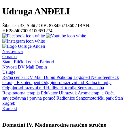
Udruga ANĐELI
Šibenska 33, Split / OIB: 87842671860 / IBAN:
HR2824070001100651274
Naslovnica
O nama
Statut
Etički kodeks
Partneri
Novosti
DV Mali Dupin
Usluge
Re/ha centar
DV Mali Dupin
Psiholog
Logoped
Neurofeedback
terapija
Fizioterapeut
Odgojno-obrazovni rad
Radna terapija
Odgojno-obrazovni rad
Halliwick terpija
Senzorna soba
Respiratorna terapija
Edukator
Ultrazvuk
Aromaterapija
Opća
savjetodavna i pravna pomoć
Radionice
Senzomotorički park
Stan
Zagreb
Kontakt
Domaćini IV. Međunarodne naučno stručne