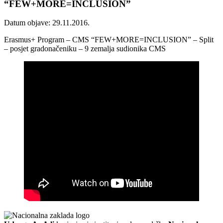
“FEW+MORE=INCLUSION”
Datum objave: 29.11.2016.
Erasmus+ Program – CMS “FEW+MORE=INCLUSION” – Split
– posjet gradonačeniku – 9 zemalja sudionika CMS