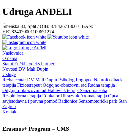
Udruga ANĐELI
Šibenska 33, Split / OIB: 87842671860 / IBAN:
HR2824070001100651274
Naslovnica
O nama
Statut
Etički kodeks
Partneri
Novosti
DV Mali Dupin
Usluge
Re/ha centar
DV Mali Dupin
Psiholog
Logoped
Neurofeedback
terapija
Fizioterapeut
Odgojno-obrazovni rad
Radna terapija
Odgojno-obrazovni rad
Halliwick terpija
Senzorna soba
Respiratorna terapija
Edukator
Ultrazvuk
Aromaterapija
Opća
savjetodavna i pravna pomoć
Radionice
Senzomotorički park
Stan
Zagreb
Kontakt
Erasmus+ Program – CMS