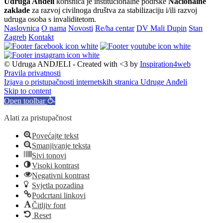
Udruga Anđeli
korisnica je institucionalne podrške
Nacionalne
zaklade
za razvoj civilnoga društva za stabilizaciju i/ili razvoj
udruga osoba s invaliditetom.
Naslovnica
O nama
Novosti
Re/ha centar
DV Mali Dupin
Stan
Zagreb
Kontakt
© Udruga ANDJELI - Created with <3 by
Inspiration4web
Pravila privatnosti
Izjava o pristupačnosti internetskih stranica Udruge Anđeli
Skip to content
Open toolbar
Alati za pristupačnost
Povećajte tekst
Smanjivanje teksta
Sivi tonovi
Visoki kontrast
Negativni kontrast
Svjetla pozadina
Podcrtani linkovi
Čitljiv font
Reset