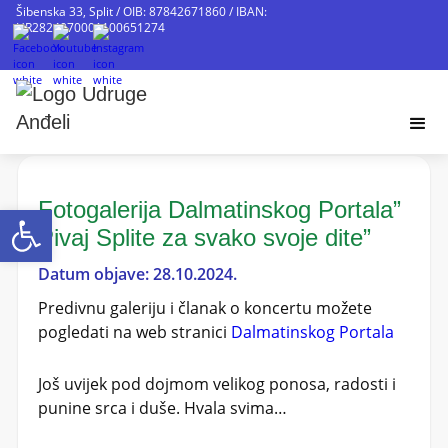
Šibenska 33, Split / OIB: 87842671860 / IBAN:
HR2824070001100651274
Fotogalerija Dalmatinskog Portala”
Open toolbar
Pivaj Splite za svako svoje dite”
Datum objave: 28.10.2024.
Predivnu galeriju i članak o koncertu možete
pogledati na web stranici
Dalmatinskog Portala
Još uvijek pod dojmom velikog ponosa, radosti i
punine srca i duše. Hvala svima…