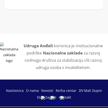
Udruga Anđeli
korisnica je institucionalne
podrške
Nacionalne zaklade
za razvoj
civilnoga društva za stabilizaciju i/ili razvoj
udruga osoba s invaliditetom.
Naslovnica
O nama
Novosti
Re/ha centar
DV Mali Dupin
Stan Zagreb
Kontakt