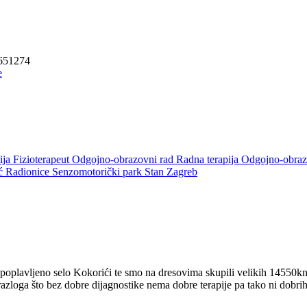
0651274
ija
Fizioterapeut
Odgojno-obrazovni rad
Radna terapija
Odgojno-obraz
oć
Radionice
Senzomotorički park
Stan Zagreb
a poplavljeno selo Kokorići te smo na dresovima skupili velikih 14550k
azloga što bez dobre dijagnostike nema dobre terapije pa tako ni dobrih r