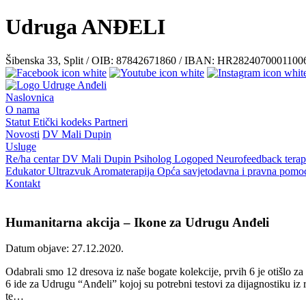
Udruga ANĐELI
Šibenska 33, Split / OIB: 87842671860 / IBAN: HR282407000110
Naslovnica
O nama
Statut
Etički kodeks
Partneri
Novosti
DV Mali Dupin
Usluge
Re/ha centar
DV Mali Dupin
Psiholog
Logoped
Neurofeedback terap
Edukator
Ultrazvuk
Aromaterapija
Opća savjetodavna i pravna pom
Kontakt
Humanitarna akcija – Ikone za Udrugu Anđeli
Datum objave: 27.12.2020.
Odabrali smo 12 dresova iz naše bogate kolekcije, prvih 6 je otišlo z
6 ide za Udrugu “Anđeli” kojoj su potrebni testovi za dijagnostiku iz r
te…