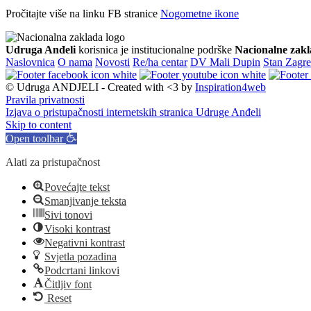
Pročitajte više na linku FB stranice
Nogometne ikone
Udruga Anđeli
korisnica je institucionalne podrške
Nacionalne zakl
Naslovnica
O nama
Novosti
Re/ha centar
DV Mali Dupin
Stan Zagr
© Udruga ANDJELI - Created with <3 by
Inspiration4web
Pravila privatnosti
Izjava o pristupačnosti internetskih stranica Udruge Anđeli
Skip to content
Open toolbar
Alati za pristupačnost
Povećajte tekst
Smanjivanje teksta
Sivi tonovi
Visoki kontrast
Negativni kontrast
Svjetla pozadina
Podcrtani linkovi
Čitljiv font
Reset