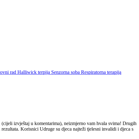
ovni rad
Halliwick terpija
Senzorna soba
Respiratorna terapija
n (cijeli izvještaj u komentarima), neizmjerno vam hvala svima! Drugih
ezultata. Korisnici Udruge su djeca najteži tjelesni invalidi i djeca s