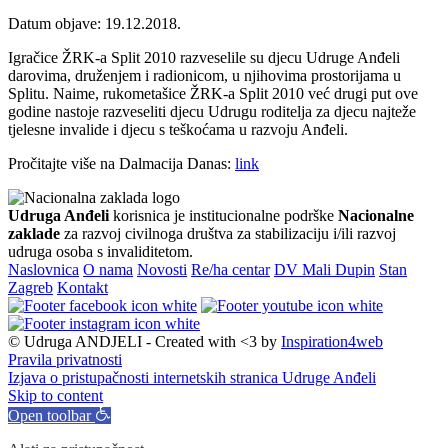
Datum objave: 19.12.2018.
Igračice ŽRK-a Split 2010 razveselile su djecu Udruge Anđeli
darovima, druženjem i radionicom, u njihovima prostorijama u
Splitu. Naime, rukometašice ŽRK-a Split 2010 već drugi put ove
godine nastoje razveseliti djecu Udrugu roditelja za djecu najteže
tjelesne invalide i djecu s teškoćama u razvoju Anđeli.
Pročitajte više na Dalmacija Danas:
link
Udruga Anđeli
korisnica je institucionalne podrške
Nacionalne
zaklade
za razvoj civilnoga društva za stabilizaciju i/ili razvoj
udruga osoba s invaliditetom.
Naslovnica
O nama
Novosti
Re/ha centar
DV Mali Dupin
Stan
Zagreb
Kontakt
© Udruga ANDJELI - Created with <3 by
Inspiration4web
Pravila privatnosti
Izjava o pristupačnosti internetskih stranica Udruge Anđeli
Skip to content
Open toolbar