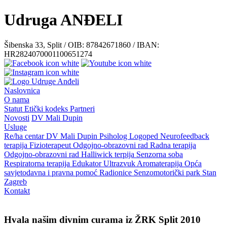
Udruga ANĐELI
Šibenska 33, Split / OIB: 87842671860 / IBAN:
HR2824070001100651274
Naslovnica
O nama
Statut
Etički kodeks
Partneri
Novosti
DV Mali Dupin
Usluge
Re/ha centar
DV Mali Dupin
Psiholog
Logoped
Neurofeedback
terapija
Fizioterapeut
Odgojno-obrazovni rad
Radna terapija
Odgojno-obrazovni rad
Halliwick terpija
Senzorna soba
Respiratorna terapija
Edukator
Ultrazvuk
Aromaterapija
Opća
savjetodavna i pravna pomoć
Radionice
Senzomotorički park
Stan
Zagreb
Kontakt
Hvala našim divnim curama iz ŽRK Split 2010