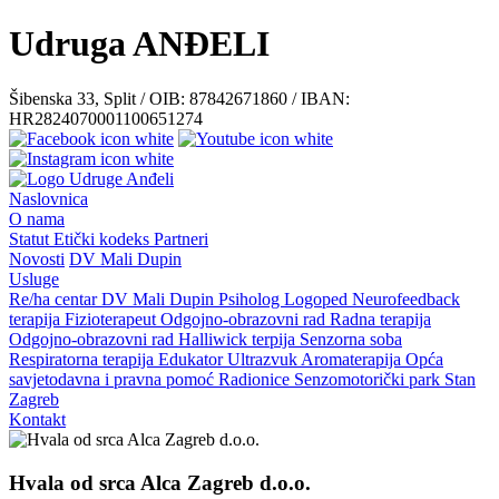
Udruga ANĐELI
Šibenska 33, Split / OIB: 87842671860 / IBAN:
HR2824070001100651274
Naslovnica
O nama
Statut
Etički kodeks
Partneri
Novosti
DV Mali Dupin
Usluge
Re/ha centar
DV Mali Dupin
Psiholog
Logoped
Neurofeedback
terapija
Fizioterapeut
Odgojno-obrazovni rad
Radna terapija
Odgojno-obrazovni rad
Halliwick terpija
Senzorna soba
Respiratorna terapija
Edukator
Ultrazvuk
Aromaterapija
Opća
savjetodavna i pravna pomoć
Radionice
Senzomotorički park
Stan
Zagreb
Kontakt
Hvala od srca Alca Zagreb d.o.o.