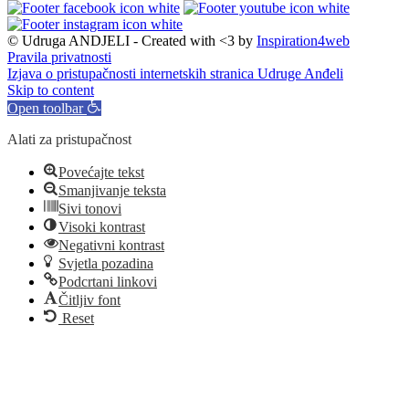
© Udruga ANDJELI - Created with <3 by
Inspiration4web
Pravila privatnosti
Izjava o pristupačnosti internetskih stranica Udruge Anđeli
Skip to content
Open toolbar
Alati za pristupačnost
Povećajte tekst
Smanjivanje teksta
Sivi tonovi
Visoki kontrast
Negativni kontrast
Svjetla pozadina
Podcrtani linkovi
Čitljiv font
Reset