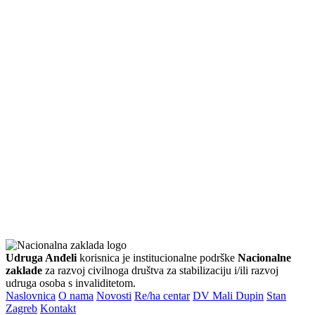
Udruga Anđeli
korisnica je institucionalne podrške
Nacionalne
zaklade
za razvoj civilnoga društva za stabilizaciju i/ili razvoj
udruga osoba s invaliditetom.
Naslovnica
O nama
Novosti
Re/ha centar
DV Mali Dupin
Stan
Zagreb
Kontakt