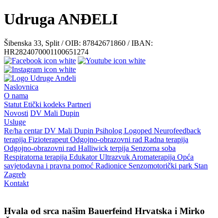
Udruga ANĐELI
Šibenska 33, Split / OIB: 87842671860 / IBAN:
HR2824070001100651274
Naslovnica
O nama
Statut
Etički kodeks
Partneri
Novosti
DV Mali Dupin
Usluge
Re/ha centar
DV Mali Dupin
Psiholog
Logoped
Neurofeedback
terapija
Fizioterapeut
Odgojno-obrazovni rad
Radna terapija
Odgojno-obrazovni rad
Halliwick terpija
Senzorna soba
Respiratorna terapija
Edukator
Ultrazvuk
Aromaterapija
Opća
savjetodavna i pravna pomoć
Radionice
Senzomotorički park
Stan
Zagreb
Kontakt
Hvala od srca našim Bauerfeind Hrvatska i Mirko