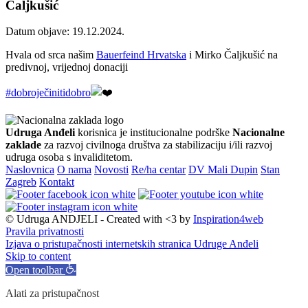
Čaljkušić
Datum objave: 19.12.2024.
Hvala od srca našim
Bauerfeind Hrvatska
i Mirko Čaljkušić na
predivnoj, vrijednoj donaciji
#dobroječinitidobro
Udruga Anđeli
korisnica je institucionalne podrške
Nacionalne
zaklade
za razvoj civilnoga društva za stabilizaciju i/ili razvoj
udruga osoba s invaliditetom.
Naslovnica
O nama
Novosti
Re/ha centar
DV Mali Dupin
Stan
Zagreb
Kontakt
© Udruga ANDJELI - Created with <3 by
Inspiration4web
Pravila privatnosti
Izjava o pristupačnosti internetskih stranica Udruge Anđeli
Skip to content
Open toolbar
Alati za pristupačnost