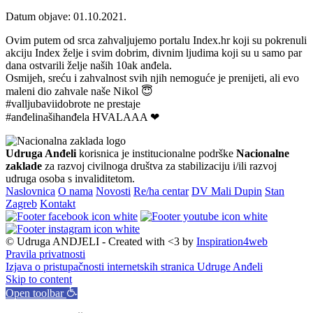
Datum objave: 01.10.2021.
Ovim putem od srca zahvaljujemo portalu Index.hr koji su pokrenuli
akciju Index želje i svim dobrim, divnim ljudima koji su u samo par
dana ostvarili želje naših 10ak anđela.
Osmijeh, sreću i zahvalnost svih njih nemoguće je prenijeti, ali evo
maleni dio zahvale naše Nikol 😇
#valljubaviidobrote ne prestaje
#anđelinašihanđela HVALAAA ❤
Udruga Anđeli
korisnica je institucionalne podrške
Nacionalne
zaklade
za razvoj civilnoga društva za stabilizaciju i/ili razvoj
udruga osoba s invaliditetom.
Naslovnica
O nama
Novosti
Re/ha centar
DV Mali Dupin
Stan
Zagreb
Kontakt
© Udruga ANDJELI - Created with <3 by
Inspiration4web
Pravila privatnosti
Izjava o pristupačnosti internetskih stranica Udruge Anđeli
Skip to content
Open toolbar