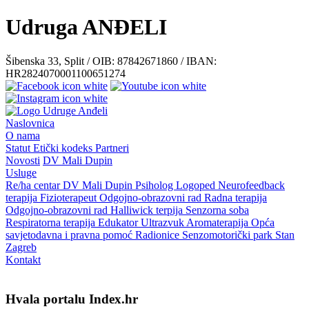
Udruga ANĐELI
Šibenska 33, Split / OIB: 87842671860 / IBAN:
HR2824070001100651274
Naslovnica
O nama
Statut
Etički kodeks
Partneri
Novosti
DV Mali Dupin
Usluge
Re/ha centar
DV Mali Dupin
Psiholog
Logoped
Neurofeedback
terapija
Fizioterapeut
Odgojno-obrazovni rad
Radna terapija
Odgojno-obrazovni rad
Halliwick terpija
Senzorna soba
Respiratorna terapija
Edukator
Ultrazvuk
Aromaterapija
Opća
savjetodavna i pravna pomoć
Radionice
Senzomotorički park
Stan
Zagreb
Kontakt
Hvala portalu Index.hr