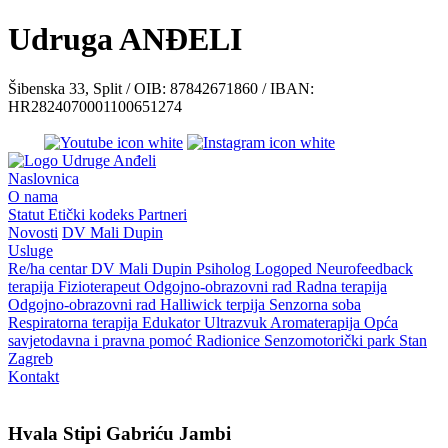
Udruga ANĐELI
Šibenska 33, Split / OIB: 87842671860 / IBAN:
HR2824070001100651274
Naslovnica
O nama
Statut
Etički kodeks
Partneri
Novosti
DV Mali Dupin
Usluge
Re/ha centar
DV Mali Dupin
Psiholog
Logoped
Neurofeedback
terapija
Fizioterapeut
Odgojno-obrazovni rad
Radna terapija
Odgojno-obrazovni rad
Halliwick terpija
Senzorna soba
Respiratorna terapija
Edukator
Ultrazvuk
Aromaterapija
Opća
savjetodavna i pravna pomoć
Radionice
Senzomotorički park
Stan
Zagreb
Kontakt
Hvala Stipi Gabriću Jambi