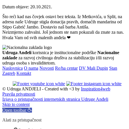
Datum objave: 20.10.2021.
Što reći kad nas čovjek ostavi bez teksta. Iz Metkovića, u Split, na
adresu naše Udruge stigla donacija pravih, domaćih mandarina od
Stipo Gabrić Jambo. Dostavio naš barba Antiša.
Neizmjerno zahvalni. Još jednom ste nam pokazali da znate za nas.
Hvala Vam od svih malenih anđela ❤
Udruga Anđeli
korisnica je institucionalne podrške
Nacionalne
zaklade
za razvoj civilnoga društva za stabilizaciju i/ili razvoj
udruga osoba s invaliditetom.
Naslovnica
O nama
Novosti
Re/ha centar
DV Mali Dupin
Stan
Zagreb
Kontakt
© Udruga ANDJELI - Created with <3 by
Inspiration4web
Pravila privatnosti
Izjava o pristupačnosti internetskih stranica Udruge Anđeli
Skip to content
Open toolbar
Alati za pristupačnost