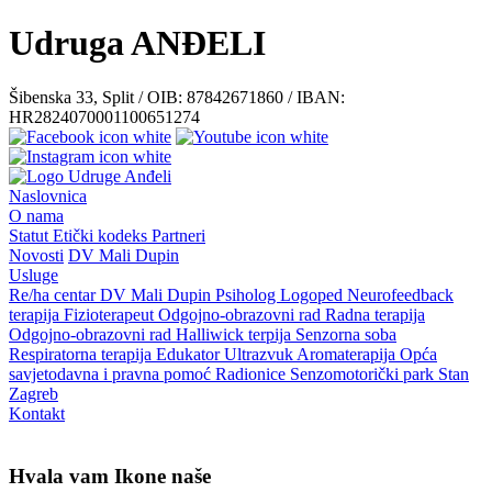
Udruga ANĐELI
Šibenska 33, Split / OIB: 87842671860 / IBAN:
HR2824070001100651274
Naslovnica
O nama
Statut
Etički kodeks
Partneri
Novosti
DV Mali Dupin
Usluge
Re/ha centar
DV Mali Dupin
Psiholog
Logoped
Neurofeedback
terapija
Fizioterapeut
Odgojno-obrazovni rad
Radna terapija
Odgojno-obrazovni rad
Halliwick terpija
Senzorna soba
Respiratorna terapija
Edukator
Ultrazvuk
Aromaterapija
Opća
savjetodavna i pravna pomoć
Radionice
Senzomotorički park
Stan
Zagreb
Kontakt
Hvala vam Ikone naše