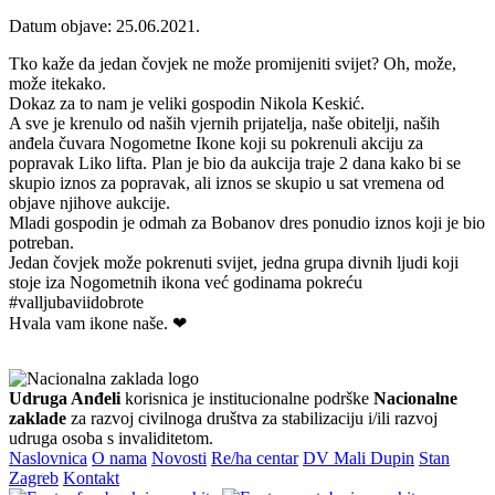
Datum objave: 25.06.2021.
Tko kaže da jedan čovjek ne može promijeniti svijet? Oh, može,
može itekako.
Dokaz za to nam je veliki gospodin Nikola Keskić.
A sve je krenulo od naših vjernih prijatelja, naše obitelji, naših
anđela čuvara Nogometne Ikone koji su pokrenuli akciju za
popravak Liko lifta. Plan je bio da aukcija traje 2 dana kako bi se
skupio iznos za popravak, ali iznos se skupio u sat vremena od
objave njihove aukcije.
Mladi gospodin je odmah za Bobanov dres ponudio iznos koji je bio
potreban.
Jedan čovjek može pokrenuti svijet, jedna grupa divnih ljudi koji
stoje iza Nogometnih ikona već godinama pokreću
#valljubaviidobrote
Hvala vam ikone naše. ❤
Udruga Anđeli
korisnica je institucionalne podrške
Nacionalne
zaklade
za razvoj civilnoga društva za stabilizaciju i/ili razvoj
udruga osoba s invaliditetom.
Naslovnica
O nama
Novosti
Re/ha centar
DV Mali Dupin
Stan
Zagreb
Kontakt