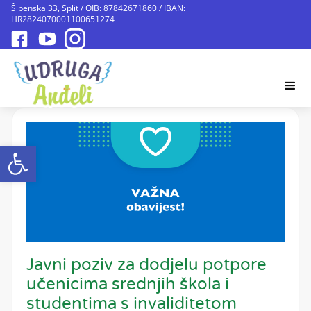
Šibenska 33, Split / OIB: 87842671860 / IBAN:
HR2824070001100651274
Open toolbar
Javni poziv za dodjelu potpore
učenicima srednjih škola i
studentima s invaliditetom