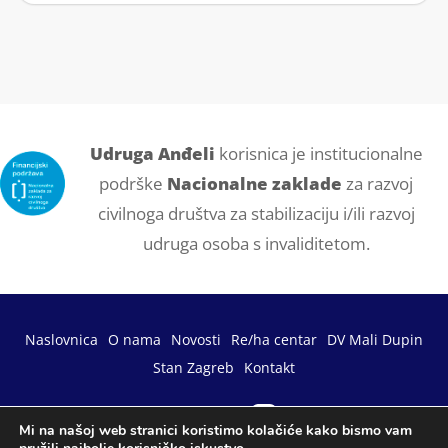
Udruga Anđeli
korisnica je institucionalne
podrške
Nacionalne zaklade
za razvoj
civilnoga društva za stabilizaciju i/ili razvoj
udruga osoba s invaliditetom.
Naslovnica
O nama
Novosti
Re/ha centar
DV Mali Dupin
Stan Zagreb
Kontakt
Mi na našoj web stranici koristimo kolačiće kako bismo vam