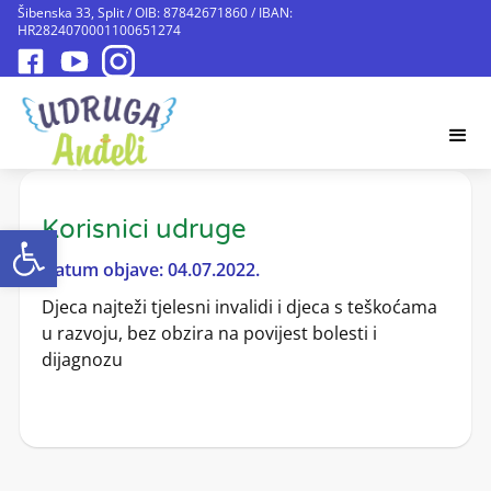
Šibenska 33, Split / OIB: 87842671860 / IBAN:
HR2824070001100651274
Korisnici udruge
Open toolbar
Datum objave: 04.07.2022.
Djeca najteži tjelesni invalidi i djeca s teškoćama
u razvoju, bez obzira na povijest bolesti i
dijagnozu