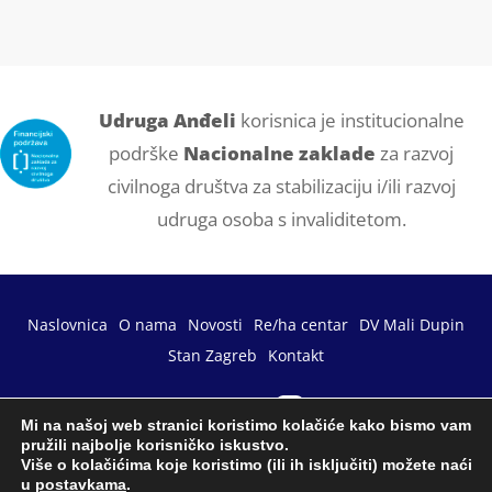
Udruga Anđeli
korisnica je institucionalne
podrške
Nacionalne zaklade
za razvoj
civilnoga društva za stabilizaciju i/ili razvoj
udruga osoba s invaliditetom.
Naslovnica
O nama
Novosti
Re/ha centar
DV Mali Dupin
Stan Zagreb
Kontakt
Mi na našoj web stranici koristimo kolačiće kako bismo vam
pružili najbolje korisničko iskustvo.
Više o kolačićima koje koristimo (ili ih isključiti) možete naći
u
postavkama
.