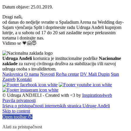
Datum objave: 25.01.2019.
Dragi naši,
od danas do nedjelje svratite u Spaladium Arena na Wedding day-
Sajam vjenčanja Split i doprinesite radu Udruga Anđeli kupnjom
lutrije, a u subotu od 17 do 20 sati zasladite nepce prekrasnim
tortama i donirajte nas.
Vidimo se 💗🤗😇
Udruga Anđeli
korisnica je institucionalne podrške
Nacionalne
zaklade
za razvoj civilnoga društva za stabilizaciju i/ili razvoj
udruga osoba s invaliditetom.
Naslovnica
O nama
Novosti
Re/ha centar
DV Mali Dupin
Stan
Zagreb
Kontakt
© Udruga ANDJELI - Created with <3 by
Inspiration4web
Pravila privatnosti
Izjava o pristupačnosti internetskih stranica Udruge Anđeli
Skip to content
Open toolbar
Alati za pristupačnost