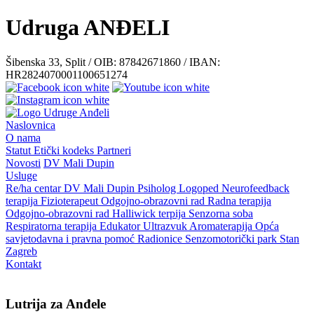
Udruga ANĐELI
Šibenska 33, Split / OIB: 87842671860 / IBAN:
HR2824070001100651274
Naslovnica
O nama
Statut
Etički kodeks
Partneri
Novosti
DV Mali Dupin
Usluge
Re/ha centar
DV Mali Dupin
Psiholog
Logoped
Neurofeedback
terapija
Fizioterapeut
Odgojno-obrazovni rad
Radna terapija
Odgojno-obrazovni rad
Halliwick terpija
Senzorna soba
Respiratorna terapija
Edukator
Ultrazvuk
Aromaterapija
Opća
savjetodavna i pravna pomoć
Radionice
Senzomotorički park
Stan
Zagreb
Kontakt
Lutrija za Anđele