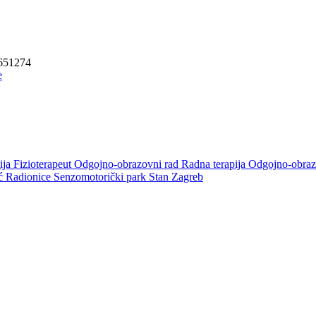
0651274
ija
Fizioterapeut
Odgojno-obrazovni rad
Radna terapija
Odgojno-obraz
oć
Radionice
Senzomotorički park
Stan Zagreb