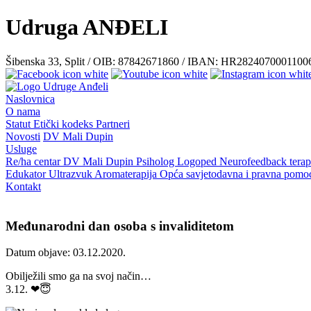
Udruga ANĐELI
Šibenska 33, Split / OIB: 87842671860 / IBAN: HR282407000110
Naslovnica
O nama
Statut
Etički kodeks
Partneri
Novosti
DV Mali Dupin
Usluge
Re/ha centar
DV Mali Dupin
Psiholog
Logoped
Neurofeedback terap
Edukator
Ultrazvuk
Aromaterapija
Opća savjetodavna i pravna pom
Kontakt
Međunarodni dan osoba s invaliditetom
Datum objave: 03.12.2020.
Obilježili smo ga na svoj način…
3.12. ❤😇