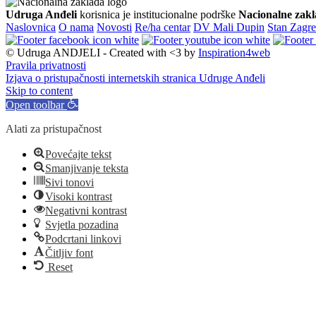
Udruga Anđeli
korisnica je institucionalne podrške
Nacionalne zakl
Naslovnica
O nama
Novosti
Re/ha centar
DV Mali Dupin
Stan Zagr
© Udruga ANDJELI - Created with <3 by
Inspiration4web
Pravila privatnosti
Izjava o pristupačnosti internetskih stranica Udruge Anđeli
Skip to content
Open toolbar
Alati za pristupačnost
Povećajte tekst
Smanjivanje teksta
Sivi tonovi
Visoki kontrast
Negativni kontrast
Svjetla pozadina
Podcrtani linkovi
Čitljiv font
Reset