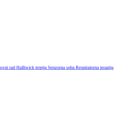
ovni rad
Halliwick terpija
Senzorna soba
Respiratorna terapija