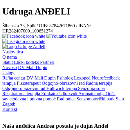
Udruga ANĐELI
Šibenska 33, Split / OIB: 87842671860 / IBAN:
HR2824070001100651274
Naslovnica
O nama
Statut
Etički kodeks
Partneri
Novosti
DV Mali Dupin
Usluge
Re/ha centar
DV Mali Dupin
Psiholog
Logoped
Neurofeedback
terapija
Fizioterapeut
Odgojno-obrazovni rad
Radna terapija
Odgojno-obrazovni rad
Halliwick terpija
Senzorna soba
Respiratorna terapija
Edukator
Ultrazvuk
Aromaterapija
Opća
savjetodavna i pravna pomoć
Radionice
Senzomotorički park
Stan
Zagreb
Kontakt
Naša anđelica Andrea postala je dujin Anđel