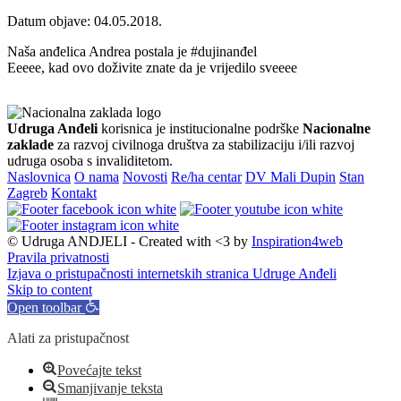
Datum objave: 04.05.2018.
Naša anđelica Andrea postala je #dujinanđel
Eeeee, kad ovo doživite znate da je vrijedilo sveeee
Udruga Anđeli
korisnica je institucionalne podrške
Nacionalne
zaklade
za razvoj civilnoga društva za stabilizaciju i/ili razvoj
udruga osoba s invaliditetom.
Naslovnica
O nama
Novosti
Re/ha centar
DV Mali Dupin
Stan
Zagreb
Kontakt
© Udruga ANDJELI - Created with <3 by
Inspiration4web
Pravila privatnosti
Izjava o pristupačnosti internetskih stranica Udruge Anđeli
Skip to content
Open toolbar
Alati za pristupačnost
Povećajte tekst
Smanjivanje teksta