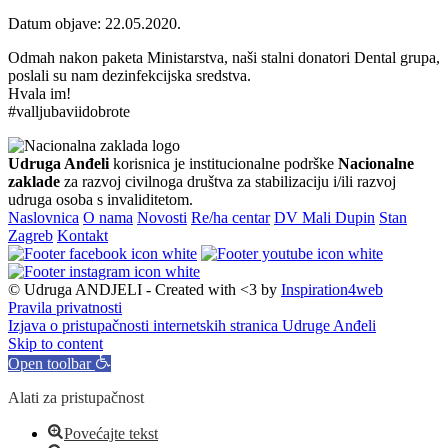
Datum objave: 22.05.2020.
Odmah nakon paketa Ministarstva, naši stalni donatori Dental grupa,
poslali su nam dezinfekcijska sredstva.
Hvala im!
#valljubaviidobrote
Udruga Anđeli
korisnica je institucionalne podrške
Nacionalne
zaklade
za razvoj civilnoga društva za stabilizaciju i/ili razvoj
udruga osoba s invaliditetom.
Naslovnica
O nama
Novosti
Re/ha centar
DV Mali Dupin
Stan
Zagreb
Kontakt
© Udruga ANDJELI - Created with <3 by
Inspiration4web
Pravila privatnosti
Izjava o pristupačnosti internetskih stranica Udruge Anđeli
Skip to content
Open toolbar
Alati za pristupačnost
Povećajte tekst