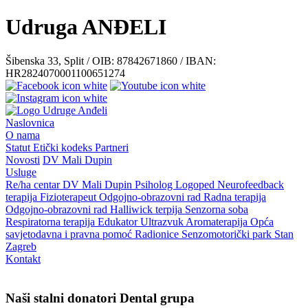
Udruga ANĐELI
Šibenska 33, Split / OIB: 87842671860 / IBAN:
HR2824070001100651274
Naslovnica
O nama
Statut
Etički kodeks
Partneri
Novosti
DV Mali Dupin
Usluge
Re/ha centar
DV Mali Dupin
Psiholog
Logoped
Neurofeedback
terapija
Fizioterapeut
Odgojno-obrazovni rad
Radna terapija
Odgojno-obrazovni rad
Halliwick terpija
Senzorna soba
Respiratorna terapija
Edukator
Ultrazvuk
Aromaterapija
Opća
savjetodavna i pravna pomoć
Radionice
Senzomotorički park
Stan
Zagreb
Kontakt
Naši stalni donatori Dental grupa