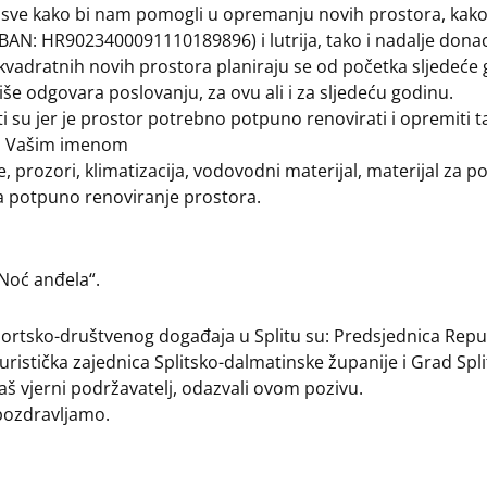
 a sve kako bi nam pomogli u opremanju novih prostora, kak
AN: HR9023400091110189896) i lutrija, tako i nadalje donacij
kvadratnih novih prostora planiraju se od početka sljedeće g
iše odgovara poslovanju, za ovu ali i za sljedeću godinu.
i su jer je prostor potrebno potpuno renovirati i opremiti 
ali Vašim imenom
e, prozori, klimatizacija, vodovodni materijal, materijal za po
i za potpuno renoviranje prostora.
Noć anđela“.
sportsko-društvenog događaja u Splitu su: Predsjednica Rep
uristička zajednica Splitsko-dalmatinske županije i Grad Spli
naš vjerni podržavatelj, odazvali ovom pozivu.
pozdravljamo.