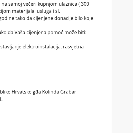
o na samoj večeri kupnjom ulaznica ( 300
om materijala, usluga i sl.
odine tako da cijenjene donacije bilo koje
tako da Vaša cijenjena pomoć može biti:
stavljanje elektroinstalacija, rasvjetna
ublike Hrvatske gđa Kolinda Grabar
t.