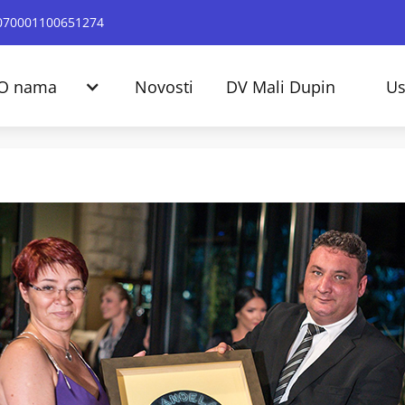
24070001100651274
O nama
Novosti
DV Mali Dupin
Us