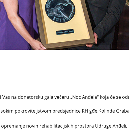
ti Vas na donatorsku gala večeru „Noć Anđela“ koja će se odr
isokim pokroviteljstvom predsjednice RH gđe.Kolinde Grabar
za opremanje novih rehabilitacijskih prostora Udruge Anđeli, 