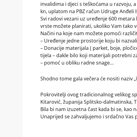
invalidima i djeci s teškoćama u razvoju,
kn, uplatom na PBZ račun Udruge Anđeli IB
Svi radovi vezani uz uređenje 600 metara 
vrste možete planirati, ukoliko Vam tako v
Načini na koje nam možete pomoći različit
– Uređenje jedne prostorije koju bi nazv
– Donacije materijala ( parket, boje, pločic
tijela – dakle bilo koji materijali potrebn
– pomoć u obliku radne snage…
Shodno tome gala večera će nositi naziv „
Pokrovitelji ovog tradicionalnog velikog 
Kitarović, županija Splitsko-dalmatinska, T
Bila bi nam izuzetna čast kada bi se, kao 
Unaprijed se zahvaljujemo i srdačno Vas 