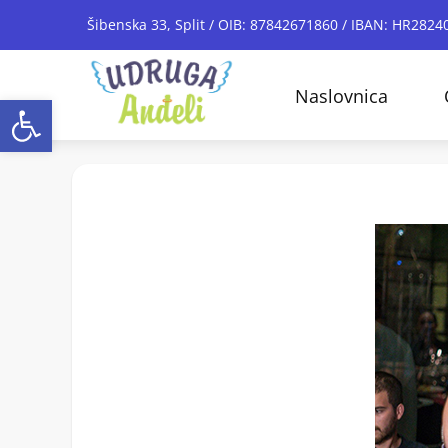
Šibenska 33, Split / OIB: 87842671860 / IBAN: HR28
Naslovnica
Open toolbar