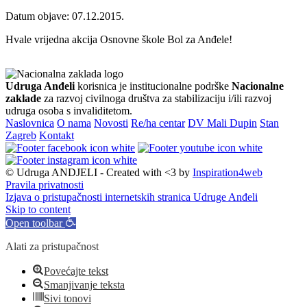
Datum objave: 07.12.2015.
Hvale vrijedna akcija Osnovne škole Bol za Anđele!
Udruga Anđeli
korisnica je institucionalne podrške
Nacionalne
zaklade
za razvoj civilnoga društva za stabilizaciju i/ili razvoj
udruga osoba s invaliditetom.
Naslovnica
O nama
Novosti
Re/ha centar
DV Mali Dupin
Stan
Zagreb
Kontakt
© Udruga ANDJELI - Created with <3 by
Inspiration4web
Pravila privatnosti
Izjava o pristupačnosti internetskih stranica Udruge Anđeli
Skip to content
Open toolbar
Alati za pristupačnost
Povećajte tekst
Smanjivanje teksta
Sivi tonovi