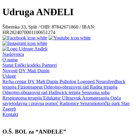
Udruga ANĐELI
Šibenska 33, Split / OIB: 87842671860 / IBAN:
HR2824070001100651274
Naslovnica
O nama
Statut
Etički kodeks
Partneri
Novosti
DV Mali Dupin
Usluge
Re/ha centar
DV Mali Dupin
Psiholog
Logoped
Neurofeedback
terapija
Fizioterapeut
Odgojno-obrazovni rad
Radna terapija
Odgojno-obrazovni rad
Halliwick terpija
Senzorna soba
Respiratorna terapija
Edukator
Ultrazvuk
Aromaterapija
Opća
savjetodavna i pravna pomoć
Radionice
Senzomotorički park
Stan
Zagreb
Kontakt
O.Š. BOL za “ANĐELE”