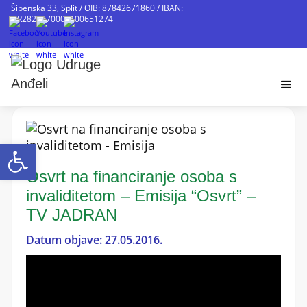
Šibenska 33, Split / OIB: 87842671860 / IBAN:
HR2824070001100651274
Open toolbar
Osvrt na financiranje osoba s
invaliditetom – Emisija “Osvrt” –
TV JADRAN
Datum objave: 27.05.2016.