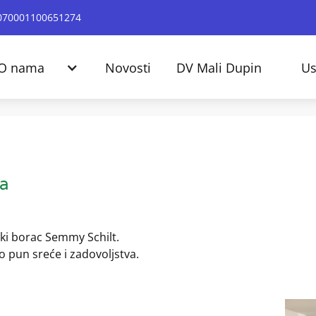
24070001100651274
O nama
Novosti
DV Mali Dupin
Us
a
ski borac Semmy Schilt.
o pun sreće i zadovoljstva.