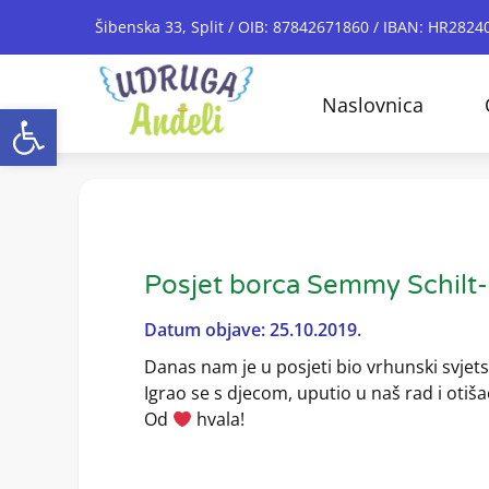
Šibenska 33, Split / OIB: 87842671860 / IBAN: HR28
Naslovnica
Open toolbar
Posjet borca Semmy Schilt-
Datum objave: 25.10.2019.
Danas nam je u posjeti bio vrhunski svjet
Igrao se s djecom, uputio u naš rad i otiša
Od
hvala!