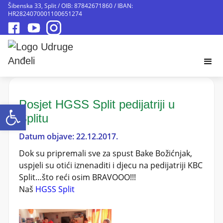
Šibenska 33, Split / OIB: 87842671860 / IBAN:
HR2824070001100651274
Posjet HGSS Split pedijatriji u
Open toolbar
Splitu
Datum objave: 22.12.2017.
Dok su pripremali sve za spust Bake Božićnjak,
uspjeli su otići iznenaditi i djecu na pedijatriji KBC
Split…što reći osim BRAVOOO!!!
Naš
HGSS Split