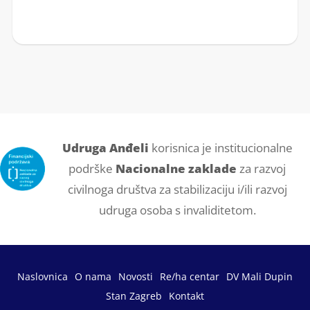
Udruga Anđeli
korisnica je institucionalne
podrške
Nacionalne zaklade
za razvoj
civilnoga društva za stabilizaciju i/ili razvoj
udruga osoba s invaliditetom.
Naslovnica
O nama
Novosti
Re/ha centar
DV Mali Dupin
Stan Zagreb
Kontakt