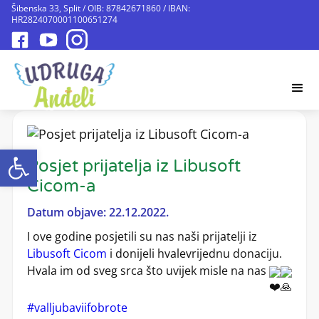
Šibenska 33, Split / OIB: 87842671860 / IBAN:
HR2824070001100651274
Open toolbar
Posjet prijatelja iz Libusoft
Cicom-a
Datum objave: 22.12.2022.
I ove godine posjetili su nas naši prijatelji iz
Libusoft Cicom
i donijeli hvalevrijednu donaciju.
Hvala im od sveg srca što uvijek misle na nas
#valljubaviifobrote