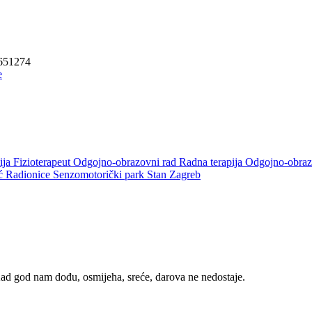
0651274
ija
Fizioterapeut
Odgojno-obrazovni rad
Radna terapija
Odgojno-obraz
oć
Radionice
Senzomotorički park
Stan Zagreb
. Kad god nam dođu, osmijeha, sreće, darova ne nedostaje.