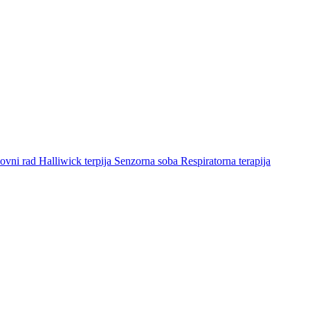
ovni rad
Halliwick terpija
Senzorna soba
Respiratorna terapija