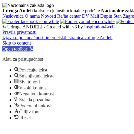
Udruga Anđeli
korisnica je institucionalne podrške
Nacionalne zakl
Naslovnica
O nama
Novosti
Re/ha centar
DV Mali Dupin
Stan Zagr
© Udruga ANDJELI - Created with <3 by
Inspiration4web
Pravila privatnosti
Izjava o pristupačnosti internetskih stranica Udruge Anđeli
Skip to content
Open toolbar
Alati za pristupačnost
Povećajte tekst
Smanjivanje teksta
Sivi tonovi
Visoki kontrast
Negativni kontrast
Svjetla pozadina
Podcrtani linkovi
Čitljiv font
Reset