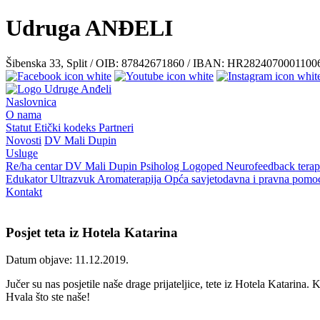
Udruga ANĐELI
Šibenska 33, Split / OIB: 87842671860 / IBAN: HR282407000110
Naslovnica
O nama
Statut
Etički kodeks
Partneri
Novosti
DV Mali Dupin
Usluge
Re/ha centar
DV Mali Dupin
Psiholog
Logoped
Neurofeedback terap
Edukator
Ultrazvuk
Aromaterapija
Opća savjetodavna i pravna pom
Kontakt
Posjet teta iz Hotela Katarina
Datum objave: 11.12.2019.
Jučer su nas posjetile naše drage prijateljice, tete iz Hotela Katarina
Hvala što ste naše!