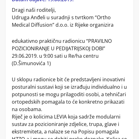
Dragi naši roditelji,
Udruga Anđeli u suradnji s tvrtkom “Ortho
Medical Diffusion” d.o.o. iz Rijeke organizira
edukativno praktičnu radionicu “PRAVILNO
POZICIONIRANJE U PEDIJATRIJSKOJ DOBI”
29.06.2019. u 9:00 sati u Re/ha centru
(D.Šimunovića 1)
U sklopu radionice bit će predstavljeni inovativni
posturalni sustavi koji se izrađuju individualno i u
potpunosti se mogu prilagoditi osobi, a tehničari
ortopedskih pomagala to će konkretno prikazati
na osobama.
Riječ je o kolicima LEVIA koja sadrže modularni
sustav za pozicioniranje zdjelice, trupa, glave i
ekstremiteta, a nalaze se na Popisu pomagala
HZZO-a i mogu se dobiti preko doznake. Kolica se