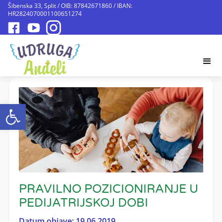
Šibenska 33, Split / OIB: 87842671860 / IBAN:
HR2824070001100651274
Open toolbar
PRAVILNO POZICIONIRANJE U
PEDIJATRIJSKOJ DOBI
Datum objave: 19.06.2019.