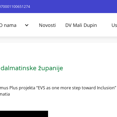
24070001100651274
O nama
Novosti
DV Mali Dupin
Us
-dalmatinske županije
mus Plus projekta “EVS as one more step toward Inclusion”
matia