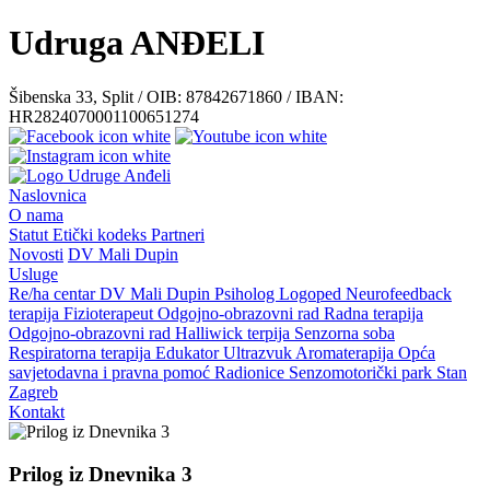
Udruga ANĐELI
Šibenska 33, Split / OIB: 87842671860 / IBAN:
HR2824070001100651274
Naslovnica
O nama
Statut
Etički kodeks
Partneri
Novosti
DV Mali Dupin
Usluge
Re/ha centar
DV Mali Dupin
Psiholog
Logoped
Neurofeedback
terapija
Fizioterapeut
Odgojno-obrazovni rad
Radna terapija
Odgojno-obrazovni rad
Halliwick terpija
Senzorna soba
Respiratorna terapija
Edukator
Ultrazvuk
Aromaterapija
Opća
savjetodavna i pravna pomoć
Radionice
Senzomotorički park
Stan
Zagreb
Kontakt
Prilog iz Dnevnika 3