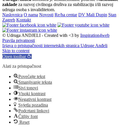
zaklade
za razvoj civilnoga društva za stabilizaciju i/ili razvoj
udruga osoba s invaliditetom.
Naslovnica
O nama
Novosti
Re/ha centar
DV Mali Dupin
Stan
Zagreb
Kontakt
© Udruga ANDJELI - Created with <3 by
Inspiration4web
Pravila privatnosti
Izjava o pristupačnosti internetskih stranica Udruge Anđeli
Skip to content
Open toolbar
Alati za pristupačnost
Povećajte tekst
Smanjivanje teksta
Sivi tonovi
Visoki kontrast
Negativni kontrast
Svjetla pozadina
Podcrtani linkovi
Čitljiv font
Reset