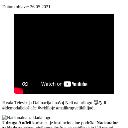
Datum objave: 26.05.2021.
Hvala Televizija Dalmacija i našoj Neli na prilogu 😇💪🙏
#idemodaljejošjače #vridiloje #malikrugvelikihljudi
Udruga Anđeli
korisnica je institucionalne podrške
Nacionalne
zaklade
za razvoj civilnoga društva za stabilizaciju i/ili razvoj