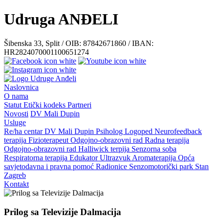
Udruga ANĐELI
Šibenska 33, Split / OIB: 87842671860 / IBAN:
HR2824070001100651274
Naslovnica
O nama
Statut
Etički kodeks
Partneri
Novosti
DV Mali Dupin
Usluge
Re/ha centar
DV Mali Dupin
Psiholog
Logoped
Neurofeedback
terapija
Fizioterapeut
Odgojno-obrazovni rad
Radna terapija
Odgojno-obrazovni rad
Halliwick terpija
Senzorna soba
Respiratorna terapija
Edukator
Ultrazvuk
Aromaterapija
Opća
savjetodavna i pravna pomoć
Radionice
Senzomotorički park
Stan
Zagreb
Kontakt
Prilog sa Televizije Dalmacija