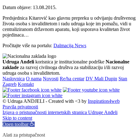
Datum objave: 13.08.2015.
Predsjednica Kitarović kao glavnu prepreku u odvijanju društvenog
života osoba s invaliditetom i radu udruga koje im pomažu, vidi u
centraliziranom državnom aparatu, koji usporava kvalitetan život
pojedinaca…
Pročitajte više na portalu:
Dalmacija News
Udruga Anđeli
korisnica je institucionalne podrške
Nacionalne
zaklade
za razvoj civilnoga društva za stabilizaciju i/ili razvoj
udruga osoba s invaliditetom.
Naslovnica
O nama
Novosti
Re/ha centar
DV Mali Dupin
Stan
Zagreb
Kontakt
© Udruga ANDJELI - Created with <3 by
Inspiration4web
Pravila privatnosti
Izjava o pristupačnosti internetskih stranica Udruge Anđeli
Skip to content
Open toolbar
Alati za pristupačnost