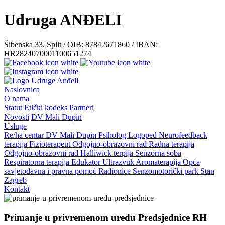
Udruga ANĐELI
Šibenska 33, Split / OIB: 87842671860 / IBAN:
HR2824070001100651274
Naslovnica
O nama
Statut
Etički kodeks
Partneri
Novosti
DV Mali Dupin
Usluge
Re/ha centar
DV Mali Dupin
Psiholog
Logoped
Neurofeedback
terapija
Fizioterapeut
Odgojno-obrazovni rad
Radna terapija
Odgojno-obrazovni rad
Halliwick terpija
Senzorna soba
Respiratorna terapija
Edukator
Ultrazvuk
Aromaterapija
Opća
savjetodavna i pravna pomoć
Radionice
Senzomotorički park
Stan
Zagreb
Kontakt
Primanje u privremenom uredu Predsjednice RH