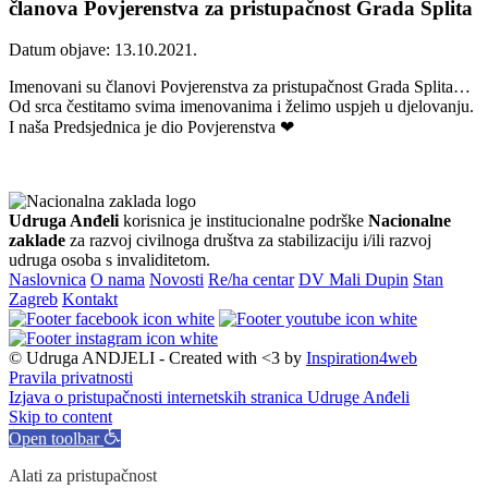
članova Povjerenstva za pristupačnost Grada Splita
Datum objave: 13.10.2021.
Imenovani su članovi Povjerenstva za pristupačnost Grada Splita…
Od srca čestitamo svima imenovanima i želimo uspjeh u djelovanju.
I naša Predsjednica je dio Povjerenstva ❤
Udruga Anđeli
korisnica je institucionalne podrške
Nacionalne
zaklade
za razvoj civilnoga društva za stabilizaciju i/ili razvoj
udruga osoba s invaliditetom.
Naslovnica
O nama
Novosti
Re/ha centar
DV Mali Dupin
Stan
Zagreb
Kontakt
© Udruga ANDJELI - Created with <3 by
Inspiration4web
Pravila privatnosti
Izjava o pristupačnosti internetskih stranica Udruge Anđeli
Skip to content
Open toolbar
Alati za pristupačnost