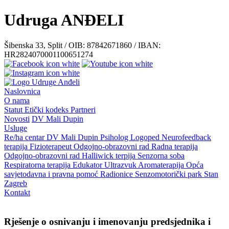
Udruga ANĐELI
Šibenska 33, Split / OIB: 87842671860 / IBAN:
HR2824070001100651274
Naslovnica
O nama
Statut
Etički kodeks
Partneri
Novosti
DV Mali Dupin
Usluge
Re/ha centar
DV Mali Dupin
Psiholog
Logoped
Neurofeedback
terapija
Fizioterapeut
Odgojno-obrazovni rad
Radna terapija
Odgojno-obrazovni rad
Halliwick terpija
Senzorna soba
Respiratorna terapija
Edukator
Ultrazvuk
Aromaterapija
Opća
savjetodavna i pravna pomoć
Radionice
Senzomotorički park
Stan
Zagreb
Kontakt
Rješenje o osnivanju i imenovanju predsjednika i