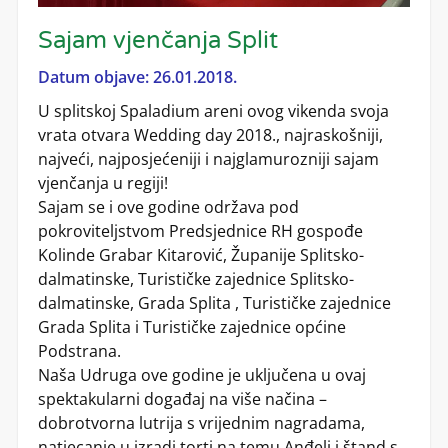
Sajam vjenčanja Split
Datum objave: 26.01.2018.
U splitskoj Spaladium areni ovog vikenda svoja
vrata otvara Wedding day 2018., najraskošniji,
najveći, najposjećeniji i najglamurozniji sajam
vjenčanja u regiji!
Sajam se i ove godine održava pod
pokroviteljstvom Predsjednice RH gospođe
Kolinde Grabar Kitarović, Županije Splitsko-
dalmatinske, Turističke zajednice Splitsko-
dalmatinske, Grada Splita , Turističke zajednice
Grada Splita i Turističke zajednice općine
Podstrana.
Naša Udruga ove godine je uključena u ovaj
spektakularni događaj na više načina –
dobrotvorna lutrija s vrijednim nagradama,
natjecanje u izradi torti na temu Anđeli i štand s