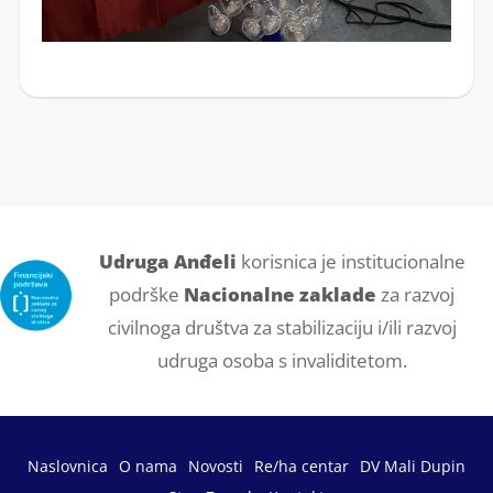
Udruga Anđeli
korisnica je institucionalne
podrške
Nacionalne zaklade
za razvoj
civilnoga društva za stabilizaciju i/ili razvoj
udruga osoba s invaliditetom.
Naslovnica
O nama
Novosti
Re/ha centar
DV Mali Dupin