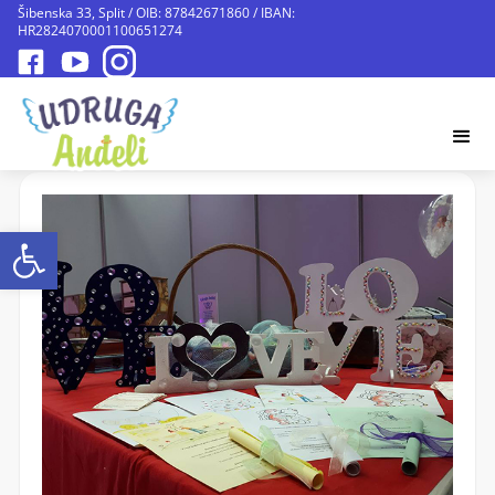
Šibenska 33, Split / OIB: 87842671860 / IBAN:
HR2824070001100651274
Open toolbar