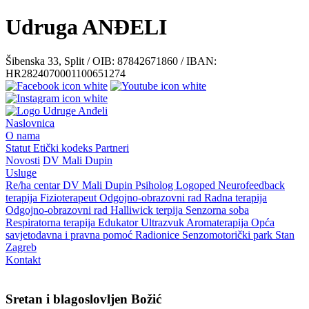
Udruga ANĐELI
Šibenska 33, Split / OIB: 87842671860 / IBAN:
HR2824070001100651274
Naslovnica
O nama
Statut
Etički kodeks
Partneri
Novosti
DV Mali Dupin
Usluge
Re/ha centar
DV Mali Dupin
Psiholog
Logoped
Neurofeedback
terapija
Fizioterapeut
Odgojno-obrazovni rad
Radna terapija
Odgojno-obrazovni rad
Halliwick terpija
Senzorna soba
Respiratorna terapija
Edukator
Ultrazvuk
Aromaterapija
Opća
savjetodavna i pravna pomoć
Radionice
Senzomotorički park
Stan
Zagreb
Kontakt
Sretan i blagoslovljen Božić