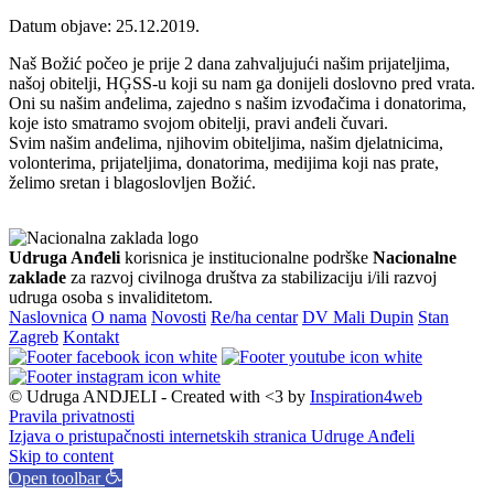
Datum objave: 25.12.2019.
Naš Božić počeo je prije 2 dana zahvaljujući našim prijateljima,
našoj obitelji, HĢSS-u koji su nam ga donijeli doslovno pred vrata.
Oni su našim anđelima, zajedno s našim izvođačima i donatorima,
koje isto smatramo svojom obitelji, pravi anđeli čuvari.
Svim našim anđelima, njihovim obiteljima, našim djelatnicima,
volonterima, prijateljima, donatorima, medijima koji nas prate,
želimo sretan i blagoslovljen Božić.
Udruga Anđeli
korisnica je institucionalne podrške
Nacionalne
zaklade
za razvoj civilnoga društva za stabilizaciju i/ili razvoj
udruga osoba s invaliditetom.
Naslovnica
O nama
Novosti
Re/ha centar
DV Mali Dupin
Stan
Zagreb
Kontakt
© Udruga ANDJELI - Created with <3 by
Inspiration4web
Pravila privatnosti
Izjava o pristupačnosti internetskih stranica Udruge Anđeli
Skip to content
Open toolbar