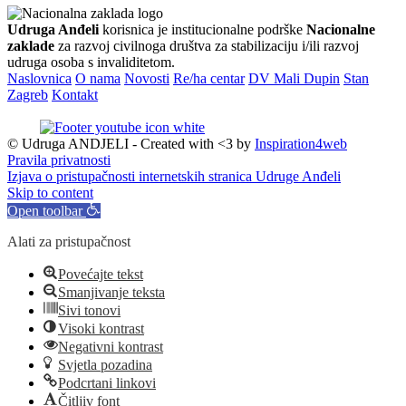
Udruga Anđeli
korisnica je institucionalne podrške
Nacionalne
zaklade
za razvoj civilnoga društva za stabilizaciju i/ili razvoj
udruga osoba s invaliditetom.
Naslovnica
O nama
Novosti
Re/ha centar
DV Mali Dupin
Stan
Zagreb
Kontakt
© Udruga ANDJELI - Created with <3 by
Inspiration4web
Pravila privatnosti
Izjava o pristupačnosti internetskih stranica Udruge Anđeli
Skip to content
Open toolbar
Alati za pristupačnost
Povećajte tekst
Smanjivanje teksta
Sivi tonovi
Visoki kontrast
Negativni kontrast
Svjetla pozadina
Podcrtani linkovi
Čitljiv font