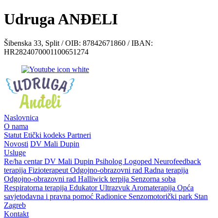
Udruga ANĐELI
Šibenska 33, Split / OIB: 87842671860 / IBAN:
HR2824070001100651274
Naslovnica
O nama
Statut
Etički kodeks
Partneri
Novosti
DV Mali Dupin
Usluge
Re/ha centar
DV Mali Dupin
Psiholog
Logoped
Neurofeedback
terapija
Fizioterapeut
Odgojno-obrazovni rad
Radna terapija
Odgojno-obrazovni rad
Halliwick terpija
Senzorna soba
Respiratorna terapija
Edukator
Ultrazvuk
Aromaterapija
Opća
savjetodavna i pravna pomoć
Radionice
Senzomotorički park
Stan
Zagreb
Kontakt