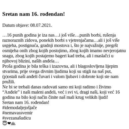
Sretan nam 16. rođendan!
Datum objave: 08.07.2021.
…16 punih godina je iza nas…i još više…punih borbi, rušenja
raznoraznih zidova, ponekih borbi s vjetrenjačama…ali i još više
uspjeha, postignuća, gradnji mostova i, što je najvažnije, pregršt
osmijeha onih zbog kojih postojimo, zbog kojih imamo nevjerojatnu
snagu, zbog kojih postajemo bageri kad treba, ali i maslačci u
njihovoj blizini, naših anđela…
Proša godina je bila teška i izazovna, ali i blagoslovljena lijepim
stvarima, prije svega divnim ljudima koji su stigli na naš put,
(p)ostali naši anđeli čuvari i valom ljubavi i dobrote koji ste nam
pružili.
Ne bi se trebali danas radovati samo mi koji radimo i živimo
“Anđele” i naši maleni anđeli, već i svi vi, dragi naši, koji već 16
godina na bilo koji način činite naš mali krug velikih ljudi!
Sretan nam 16. rođendan!
#idemodaljejošjače
#nemavassvemir
#svezanašudicu
😇❤🙏