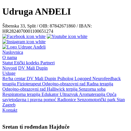
Udruga ANĐELI
Šibenska 33, Split / OIB: 87842671860 / IBAN:
HR2824070001100651274
Naslovnica
O nama
Statut
Etički kodeks
Partneri
Novosti
DV Mali Dupin
Usluge
Re/ha centar
DV Mali Dupin
Psiholog
Logoped
Neurofeedback
terapija
Fizioterapeut
Odgojno-obrazovni rad
Radna terapija
Odgojno-obrazovni rad
Halliwick terpija
Senzorna soba
Respiratorna terapija
Edukator
Ultrazvuk
Aromaterapija
Opća
savjetodavna i pravna pomoć
Radionice
Senzomotorički park
Stan
Zagreb
Kontakt
Sretan ti rođendan Hajduče