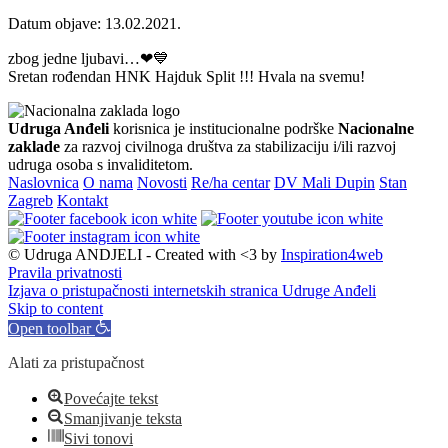
Datum objave: 13.02.2021.
zbog jedne ljubavi…❤💙
Sretan rođendan HNK Hajduk Split !!! Hvala na svemu!
Udruga Anđeli
korisnica je institucionalne podrške
Nacionalne
zaklade
za razvoj civilnoga društva za stabilizaciju i/ili razvoj
udruga osoba s invaliditetom.
Naslovnica
O nama
Novosti
Re/ha centar
DV Mali Dupin
Stan
Zagreb
Kontakt
© Udruga ANDJELI - Created with <3 by
Inspiration4web
Pravila privatnosti
Izjava o pristupačnosti internetskih stranica Udruge Anđeli
Skip to content
Open toolbar
Alati za pristupačnost
Povećajte tekst
Smanjivanje teksta
Sivi tonovi