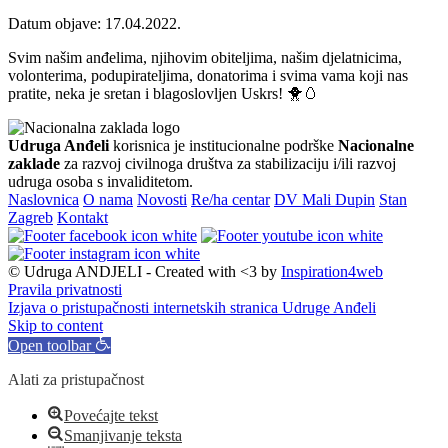
Datum objave: 17.04.2022.
Svim našim anđelima, njihovim obiteljima, našim djelatnicima,
volonterima, podupirateljima, donatorima i svima vama koji nas
pratite, neka je sretan i blagoslovljen Uskrs! 🐥🥚
Udruga Anđeli
korisnica je institucionalne podrške
Nacionalne
zaklade
za razvoj civilnoga društva za stabilizaciju i/ili razvoj
udruga osoba s invaliditetom.
Naslovnica
O nama
Novosti
Re/ha centar
DV Mali Dupin
Stan
Zagreb
Kontakt
© Udruga ANDJELI - Created with <3 by
Inspiration4web
Pravila privatnosti
Izjava o pristupačnosti internetskih stranica Udruge Anđeli
Skip to content
Open toolbar
Alati za pristupačnost
Povećajte tekst
Smanjivanje teksta