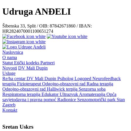
Udruga ANĐELI
Šibenska 33, Split / OIB: 87842671860 / IBAN:
HR2824070001100651274
Naslovnica
O nama
Statut
Etički kodeks
Partneri
Novosti
DV Mali Dupin
Usluge
Re/ha centar
DV Mali Dupin
Psiholog
Logoped
Neurofeedback
terapija
Fizioterapeut
Odgojno-obrazovni rad
Radna terapija
Odgojno-obrazovni rad
Halliwick terpija
Senzorna soba
Respiratorna terapija
Edukator
Ultrazvuk
Aromaterapija
Opća
savjetodavna i pravna pomoć
Radionice
Senzomotorički park
Stan
Zagreb
Kontakt
Sretan Uskrs