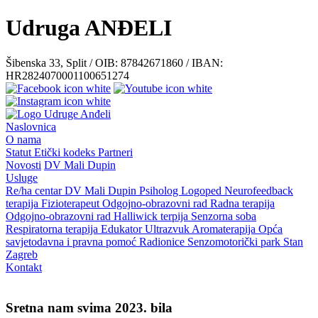
Udruga ANĐELI
Šibenska 33, Split / OIB: 87842671860 / IBAN:
HR2824070001100651274
Naslovnica
O nama
Statut
Etički kodeks
Partneri
Novosti
DV Mali Dupin
Usluge
Re/ha centar
DV Mali Dupin
Psiholog
Logoped
Neurofeedback
terapija
Fizioterapeut
Odgojno-obrazovni rad
Radna terapija
Odgojno-obrazovni rad
Halliwick terpija
Senzorna soba
Respiratorna terapija
Edukator
Ultrazvuk
Aromaterapija
Opća
savjetodavna i pravna pomoć
Radionice
Senzomotorički park
Stan
Zagreb
Kontakt
Sretna nam svima 2023. bila