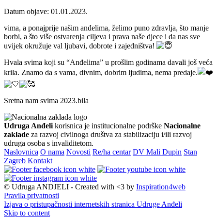
Datum objave: 01.01.2023.
vima, a ponajprije našim anđelima, želimo puno zdravlja, što manje
borbi, a što više ostvarenja ciljeva i prava naše djece i da nas sve
uvijek okružuje val ljubavi, dobrote i zajedništva!
Hvala svima koji su “Anđelima” u prošlim godinama davali još veća
krila. Znamo da s vama, divnim, dobrim ljudima, nema predaje.
Sretna nam svima 2023.bila
Udruga Anđeli
korisnica je institucionalne podrške
Nacionalne
zaklade
za razvoj civilnoga društva za stabilizaciju i/ili razvoj
udruga osoba s invaliditetom.
Naslovnica
O nama
Novosti
Re/ha centar
DV Mali Dupin
Stan
Zagreb
Kontakt
© Udruga ANDJELI - Created with <3 by
Inspiration4web
Pravila privatnosti
Izjava o pristupačnosti internetskih stranica Udruge Anđeli
Skip to content