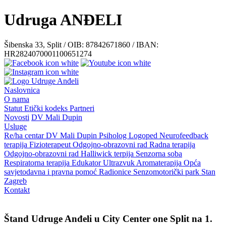
Udruga ANĐELI
Šibenska 33, Split / OIB: 87842671860 / IBAN:
HR2824070001100651274
Naslovnica
O nama
Statut
Etički kodeks
Partneri
Novosti
DV Mali Dupin
Usluge
Re/ha centar
DV Mali Dupin
Psiholog
Logoped
Neurofeedback
terapija
Fizioterapeut
Odgojno-obrazovni rad
Radna terapija
Odgojno-obrazovni rad
Halliwick terpija
Senzorna soba
Respiratorna terapija
Edukator
Ultrazvuk
Aromaterapija
Opća
savjetodavna i pravna pomoć
Radionice
Senzomotorički park
Stan
Zagreb
Kontakt
Štand Udruge Anđeli u City Center one Split na 1.