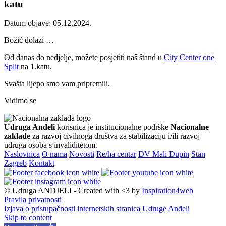
katu
Datum objave: 05.12.2024.
Božić dolazi …
Od danas do nedjelje, možete posjetiti naš štand u
City Center one
Split
na 1.katu.
Svašta lijepo smo vam pripremili.
Vidimo se
Udruga Anđeli
korisnica je institucionalne podrške
Nacionalne
zaklade
za razvoj civilnoga društva za stabilizaciju i/ili razvoj
udruga osoba s invaliditetom.
Naslovnica
O nama
Novosti
Re/ha centar
DV Mali Dupin
Stan
Zagreb
Kontakt
© Udruga ANDJELI - Created with <3 by
Inspiration4web
Pravila privatnosti
Izjava o pristupačnosti internetskih stranica Udruge Anđeli
Skip to content