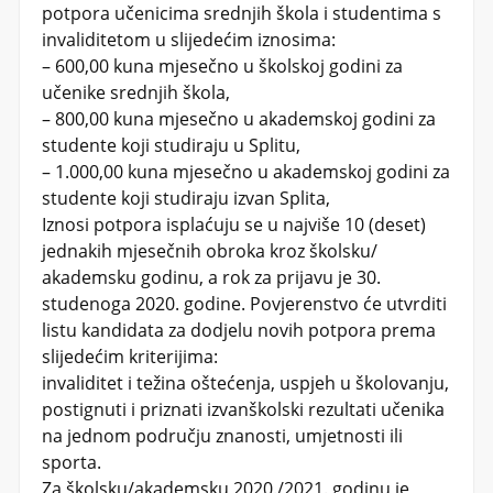
potpora učenicima srednjih škola i studentima s
invaliditetom u slijedećim iznosima:​
– 600,00 kuna mjesečno u školskoj godini za​
učenike srednjih škola,​
– 800,00 kuna mjesečno u akademskoj godini za​
studente koji studiraju u Splitu,​
– 1.000,00 kuna mjesečno u akademskoj godini za​
studente koji studiraju izvan Splita,
Iznosi potpora isplaćuju se u najviše 10 (deset)
jednakih mjesečnih obroka kroz školsku/
akademsku godinu, a rok za prijavu je 30.
studenoga 2020. godine. Povjerenstvo će utvrditi
listu kandidata za dodjelu novih potpora prema
slijedećim kriterijima:
invaliditet i težina oštećenja, uspjeh u školovanju,
postignuti i priznati izvanškolski rezultati učenika
na jednom području znanosti, umjetnosti ili
sporta.
Za školsku/akademsku 2020./2021. godinu je