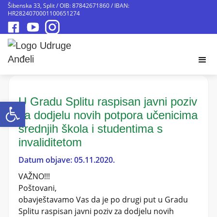
Šibenska 33, Split / OIB: 87842671860 / IBAN:
HR2824070001100651274
U Gradu Splitu raspisan javni poziv
Open toolbar
za dodjelu novih potpora učenicima
srednjih škola i studentima s
invaliditetom
Datum objave: 05.11.2020.
VAŽNO!!!
Poštovani,
obavještavamo Vas da je po drugi put u Gradu
Splitu raspisan javni poziv za dodjelu novih