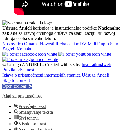
Udruga Anđeli
korisnica je institucionalne podrške
Nacionalne
zaklade
za razvoj civilnoga društva za stabilizaciju i/ili razvoj
udruga osoba s invaliditetom.
Naslovnica
O nama
Novosti
Re/ha centar
DV Mali Dupin
Stan
Zagreb
Kontakt
© Udruga ANDJELI - Created with <3 by
Inspiration4web
Pravila privatnosti
Izjava o pristupačnosti internetskih stranica Udruge Anđeli
Skip to content
Open toolbar
Alati za pristupačnost
Povećajte tekst
Smanjivanje teksta
Sivi tonovi
Visoki kontrast
Negativni kontrast