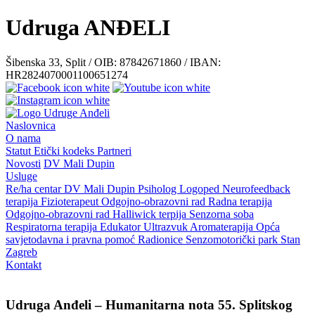
Udruga ANĐELI
Šibenska 33, Split / OIB: 87842671860 / IBAN:
HR2824070001100651274
Naslovnica
O nama
Statut
Etički kodeks
Partneri
Novosti
DV Mali Dupin
Usluge
Re/ha centar
DV Mali Dupin
Psiholog
Logoped
Neurofeedback
terapija
Fizioterapeut
Odgojno-obrazovni rad
Radna terapija
Odgojno-obrazovni rad
Halliwick terpija
Senzorna soba
Respiratorna terapija
Edukator
Ultrazvuk
Aromaterapija
Opća
savjetodavna i pravna pomoć
Radionice
Senzomotorički park
Stan
Zagreb
Kontakt
Udruga Anđeli – Humanitarna nota 55. Splitskog